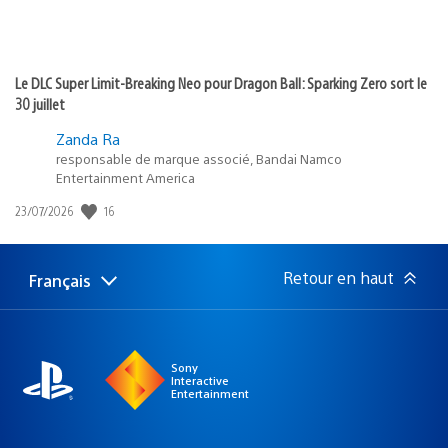
Le DLC Super Limit-Breaking Neo pour Dragon Ball: Sparking Zero sort le
30 juillet
Zanda Ra
responsable de marque associé, Bandai Namco
Entertainment America
16
Date
23/07/2026
de
publication
:
Retour en haut
Français
Choisir
Région
une
actuelle
région
:
Sony
Interactive
Entertainment