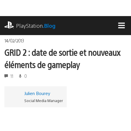
Accéder
au
contenu
playstation.com
PlayStation
.Blog
MEN
14/02/2013
GRID 2 : date de sortie et nouveaux
éléments de gameplay
11
0
Julien Bourey
Social Media Manager