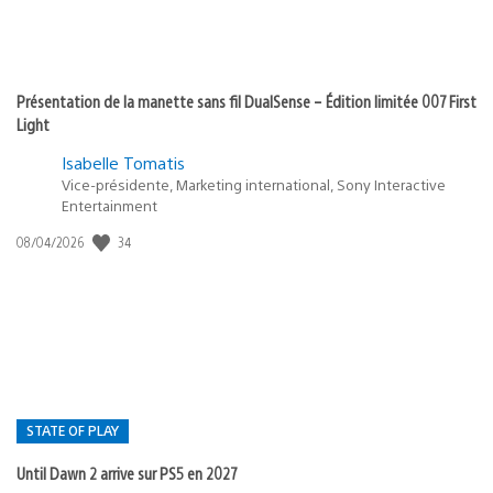
Présentation de la manette sans fil DualSense – Édition limitée 007 First
Light
Isabelle Tomatis
Vice-présidente, Marketing international, Sony Interactive
Entertainment
34
Date
08/04/2026
de
publication
:
STATE OF PLAY
Until Dawn 2 arrive sur PS5 en 2027