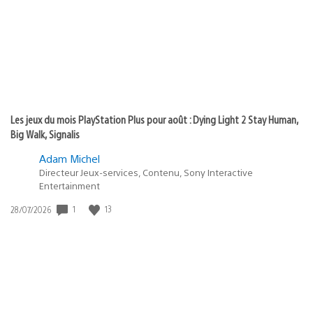
:
Les jeux du mois PlayStation Plus pour août : Dying Light 2 Stay Human,
Big Walk, Signalis
Adam Michel
Directeur Jeux-services, Contenu, Sony Interactive
Entertainment
1
13
Date
28/07/2026
de
publication
: