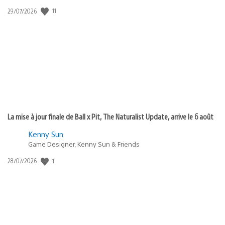
11
Date
29/07/2026
de
publication
:
La mise à jour finale de Ball x Pit, The Naturalist Update, arrive le 6 août
Kenny Sun
Game Designer, Kenny Sun & Friends
1
Date
28/07/2026
de
publication
: