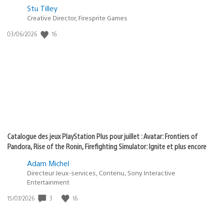
Postée
Stu Tilley
Creative Director, Firesprite Games
dans
:
16
Date
03/06/2026
state
de
of
publication
:
play
Catalogue des jeux PlayStation Plus pour juillet : Avatar: Frontiers of
Pandora, Rise of the Ronin, Firefighting Simulator: Ignite et plus encore
Adam Michel
Directeur Jeux-services, Contenu, Sony Interactive
Entertainment
3
16
Date
15/07/2026
de
publication