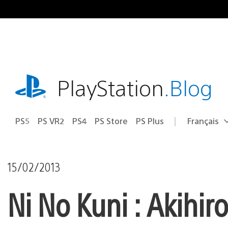
Accéder
au
contenu
playstation.com
PlayStation
.Blog
PS5
PS VR2
PS4
PS Store
PS Plus
Français
Choisir
Région
une
actuelle
région
:
15/02/2013
Ni No Kuni : Akihir