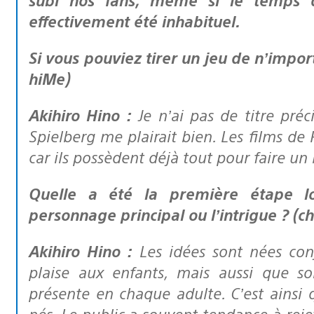
effectivement été inhabituel.
Si vous pouviez tirer un jeu de n’importe quel film, lequel ce serait ? (Sarah-
hiMe)
Akihiro Hino :
Je n’ai pas de titre préc
Spielberg me plairait bien. Les films de
car ils possèdent déjà tout pour faire un
Quelle a été la première étape lors du développement du jeu, le
personnage principal ou l’intrigue ? (
Akihiro Hino :
Les idées sont nées con
plaise aux enfants, mais aussi que s
présente en chaque adulte. C’est ainsi 
nés. Le public a souvent tendance à rejete