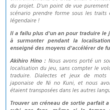
du projet. D’un point de vue purement 
scénario prendre forme sous les traits
légendaire !
Il a fallu plus d’un an pour traduire le jeu, quels sont les plus gros obstacles
à surmonter pendant la localisatio
enseigné des moyens d’accélérer de fut
Akihiro Hino :
Nous avons porté un soi
localisation du jeu, sans compter le vol
traduire. Dialectes et jeux de mots 
japonaise de Ni no Kuni, et nous av
étaient transposées dans les autres lang
Trouver un créneau de sortie parfait a aussi joué sur le léger retard qu’ont
subi nos fans, même si le temps qu