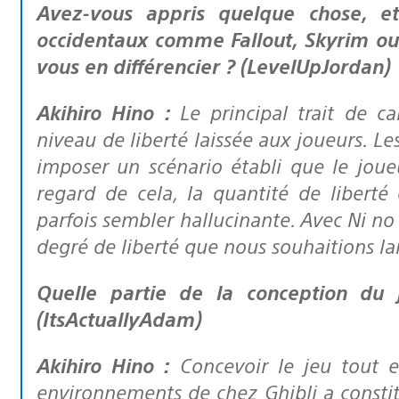
Avez-vous appris quelque chose, et si oui, quoi, du succès des RPG
occidentaux comme Fallout, Skyrim ou 
vous en différencier ? (LevelUpJordan)
Akihiro Hino :
Le principal trait de c
niveau de liberté laissée aux joueurs. L
imposer un scénario établi que le joue
regard de cela, la quantité de liberté 
parfois sembler hallucinante. Avec Ni no
degré de liberté que nous souhaitions lai
Quelle partie de la conception du jeu avez-vous le plus appréciée ?
(ItsActuallyAdam)
Akihiro Hino :
Concevoir le jeu tout en
environnements de chez Ghibli a constit