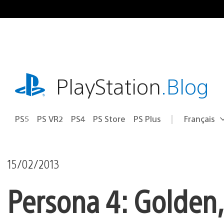
Accéder
au
contenu
playstation.com
PlayStation
.Blog
PS5
PS VR2
PS4
PS Store
PS Plus
Français
Choisir
Région
une
actuelle
région
:
15/02/2013
Persona 4: Golden,