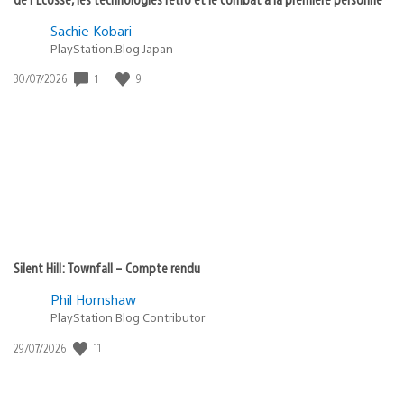
Sachie Kobari
PlayStation.Blog Japan
1
9
Date
30/07/2026
de
publication
:
Silent Hill: Townfall – Compte rendu
Phil Hornshaw
PlayStation Blog Contributor
11
Date
29/07/2026
de
publication
: