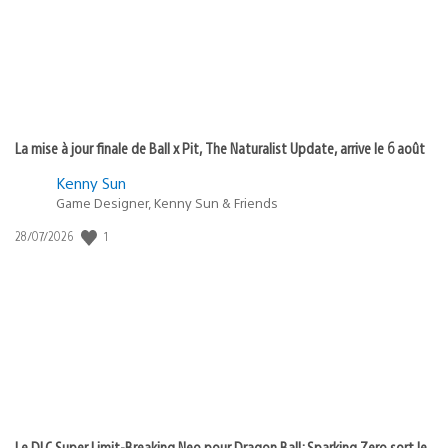
La mise à jour finale de Ball x Pit, The Naturalist Update, arrive le 6 août
Kenny Sun
Game Designer, Kenny Sun & Friends
1
Date
28/07/2026
de
publication
:
Le DLC Super Limit-Breaking Neo pour Dragon Ball: Sparking Zero sort le