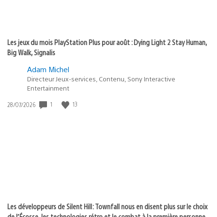
Les jeux du mois PlayStation Plus pour août : Dying Light 2 Stay Human,
Big Walk, Signalis
Adam Michel
Directeur Jeux-services, Contenu, Sony Interactive
Entertainment
1
13
Date
28/07/2026
de
publication
:
Les développeurs de Silent Hill: Townfall nous en disent plus sur le choix
de l’Écosse, les technologies rétro et le combat à la première personne