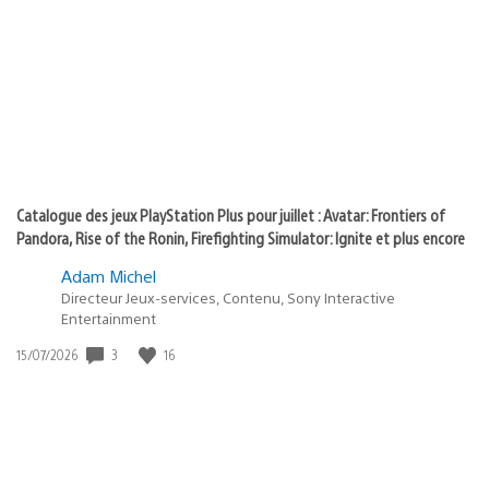
de
of
publication
:
play
Catalogue des jeux PlayStation Plus pour juillet : Avatar: Frontiers of
Pandora, Rise of the Ronin, Firefighting Simulator: Ignite et plus encore
Adam Michel
Directeur Jeux-services, Contenu, Sony Interactive
Entertainment
3
16
Date
15/07/2026
de
publication
: