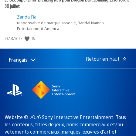
30 juillet
Zanda Ra
responsable de marque associé, Bandai Namco
Entertainment America
16
Date
23/07/2026
de
publication
:
Retour en haut
Français
Choisir
Région
une
actuelle
région
:
Sony
Interactive
Entertainment
Website © 2026 Sony Interactive Entertainment. Tous
les contenus, titres de jeux, noms commerciaux et/ou
vêtements commerciaux, marques, œuvres d’art et