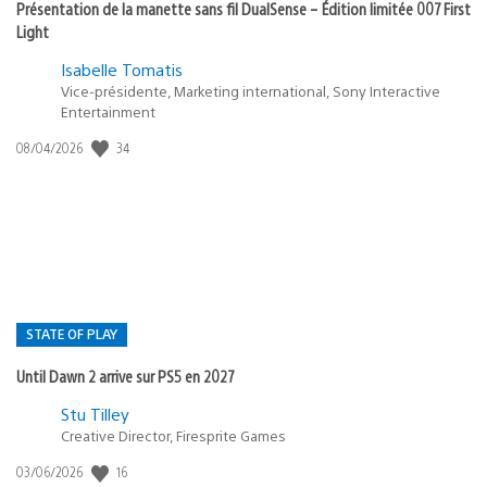
Présentation de la manette sans fil DualSense – Édition limitée 007 First
Light
Isabelle Tomatis
Vice-présidente, Marketing international, Sony Interactive
Entertainment
34
Date
08/04/2026
de
publication
:
STATE OF PLAY
Until Dawn 2 arrive sur PS5 en 2027
Postée
Stu Tilley
Creative Director, Firesprite Games
dans
:
16
Date
03/06/2026
state