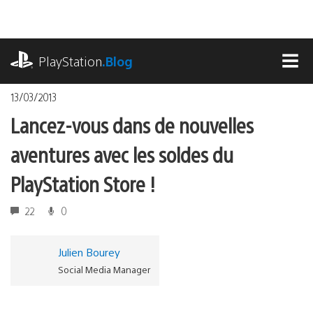
Accéder
au
contenu
playstation.com
PlayStation
.Blog
MEN
13/03/2013
Lancez-vous dans de nouvelles
aventures avec les soldes du
PlayStation Store !
22
0
Julien Bourey
Social Media Manager