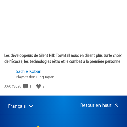
de
publication
:
Les développeurs de Silent Hill: Townfall nous en disent plus sur le choix
de l’Écosse, les technologies rétro et le combat à la première personne
Sachie Kobari
PlayStation.Blog Japan
1
9
Date
30/07/2026
de
publication
:
Retour en haut
Français
Choisir
Région
une
actuelle
région
: