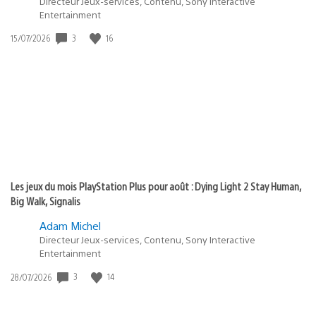
Directeur Jeux-services, Contenu, Sony Interactive
Entertainment
3
16
Date
15/07/2026
de
publication
:
Les jeux du mois PlayStation Plus pour août : Dying Light 2 Stay Human,
Big Walk, Signalis
Adam Michel
Directeur Jeux-services, Contenu, Sony Interactive
Entertainment
3
14
Date
28/07/2026
de
publication
: