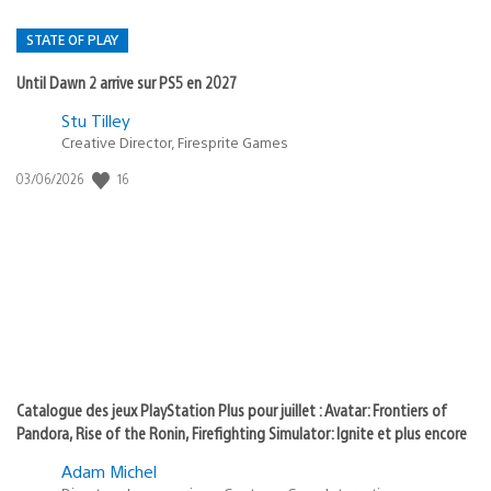
STATE OF PLAY
Until Dawn 2 arrive sur PS5 en 2027
Postée
Stu Tilley
Creative Director, Firesprite Games
dans
:
16
Date
03/06/2026
state
de
of
publication
:
play
Catalogue des jeux PlayStation Plus pour juillet : Avatar: Frontiers of
Pandora, Rise of the Ronin, Firefighting Simulator: Ignite et plus encore
Adam Michel