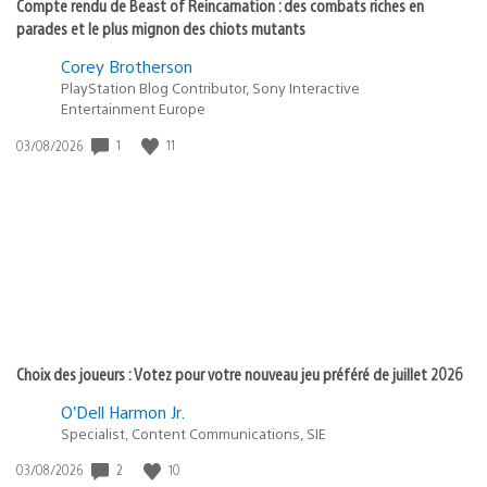
Compte rendu de Beast of Reincarnation : des combats riches en
parades et le plus mignon des chiots mutants
Corey Brotherson
PlayStation Blog Contributor, Sony Interactive
Entertainment Europe
1
11
Date
03/08/2026
de
publication
:
Choix des joueurs : Votez pour votre nouveau jeu préféré de juillet 2026
O’Dell Harmon Jr.
Specialist, Content Communications, SIE
2
10
Date
03/08/2026