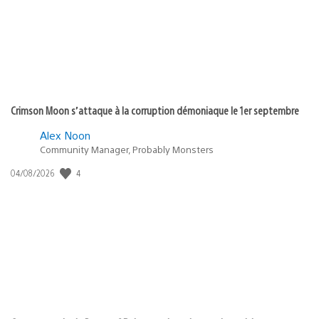
Crimson Moon s’attaque à la corruption démoniaque le 1er septembre
Alex Noon
Community Manager, Probably Monsters
4
Date
04/08/2026
de
publication
: