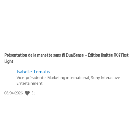
Présentation de la manette sans fil DualSense – Édition limitée 007 First
Light
Isabelle Tomatis
Vice-présidente, Marketing international, Sony Interactive
Entertainment
35
Date
08/04/2026
de
publication
: