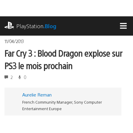
Accéder
au
contenu
playstation.com
PlayStation
.Blog
MEN
11/04/2013
Far Cry 3 : Blood Dragon explose sur
PS3 le mois prochain
2
0
Aurelie Reman
French Community Manager, Sony Computer
Entertainment Europe