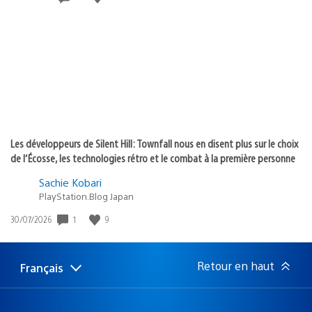
de
publication
:
Les développeurs de Silent Hill: Townfall nous en disent plus sur le choix
de l’Écosse, les technologies rétro et le combat à la première personne
Sachie Kobari
PlayStation.Blog Japan
1
9
Date
30/07/2026
de
publication
:
Retour en haut
Français
Choisir
Région
une
actuelle
région
: