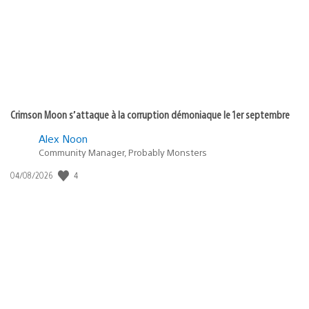
:
Crimson Moon s’attaque à la corruption démoniaque le 1er septembre
Alex Noon
Community Manager, Probably Monsters
4
Date
04/08/2026
de
publication
: