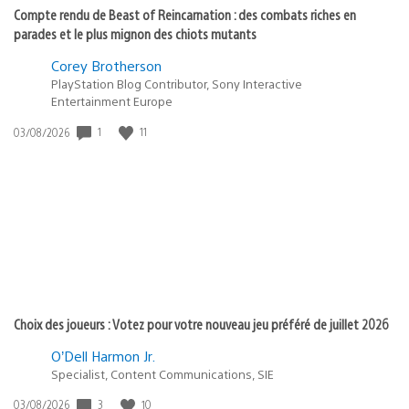
Compte rendu de Beast of Reincarnation : des combats riches en
parades et le plus mignon des chiots mutants
Corey Brotherson
PlayStation Blog Contributor, Sony Interactive
Entertainment Europe
1
11
Date
03/08/2026
de
publication
:
Choix des joueurs : Votez pour votre nouveau jeu préféré de juillet 2026
O’Dell Harmon Jr.
Specialist, Content Communications, SIE
3
10
Date
03/08/2026