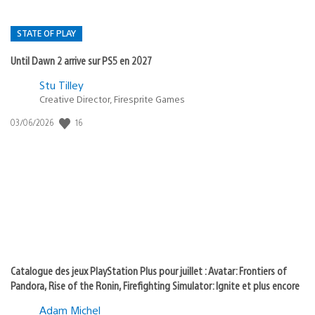
STATE OF PLAY
Until Dawn 2 arrive sur PS5 en 2027
Postée
Stu Tilley
Creative Director, Firesprite Games
dans
:
16
Date
03/06/2026
state
de
of
publication
:
play
Catalogue des jeux PlayStation Plus pour juillet : Avatar: Frontiers of
Pandora, Rise of the Ronin, Firefighting Simulator: Ignite et plus encore
Adam Michel