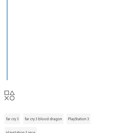
far cry 3
far cry 3 blood dragon
PlayStation 3
playstation 3 jeux