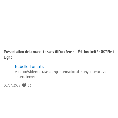
Présentation de la manette sans fil DualSense – Édition limitée 007 First
Light
Isabelle Tomatis
Vice-présidente, Marketing international, Sony Interactive
Entertainment
35
Date
08/04/2026
de
publication
: