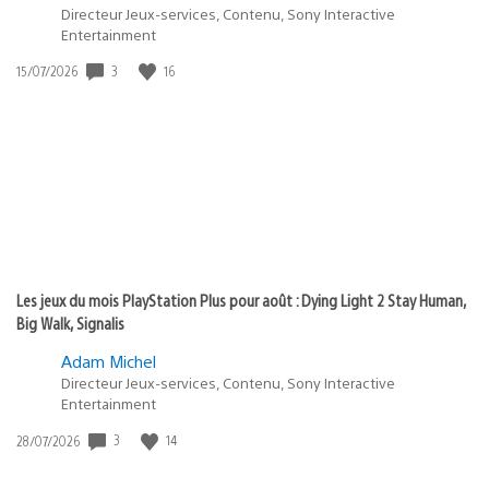
Directeur Jeux-services, Contenu, Sony Interactive
Entertainment
3
16
Date
15/07/2026
de
publication
:
Les jeux du mois PlayStation Plus pour août : Dying Light 2 Stay Human,
Big Walk, Signalis
Adam Michel
Directeur Jeux-services, Contenu, Sony Interactive
Entertainment
3
14
Date
28/07/2026
de
publication