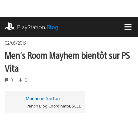
Accéder
au
contenu
playstation.com
PlayStation
.Blog
MEN
02/05/2013
Men’s Room Mayhem bientôt sur PS
Vita
3
0
Marianne Sartori
French Blog Coordinator, SCEE