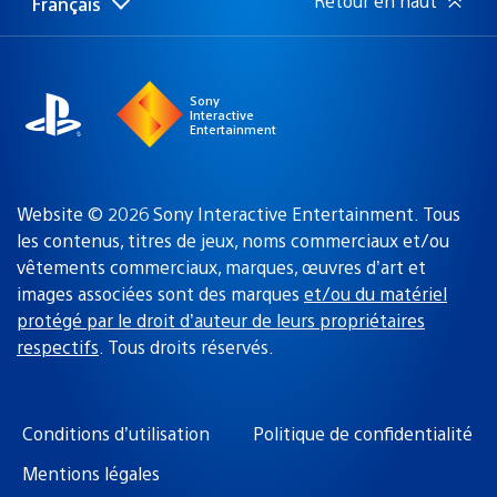
Retour en haut
Français
Choisir
Région
une
actuelle
région
:
Sony
Interactive
Entertainment
Website © 2026 Sony Interactive Entertainment. Tous
les contenus, titres de jeux, noms commerciaux et/ou
vêtements commerciaux, marques, œuvres d’art et
images associées sont des marques
et/ou du matériel
protégé par le droit d’auteur de leurs propriétaires
respectifs
. Tous droits réservés.
Conditions d’utilisation
Politique de confidentialité
Mentions légales