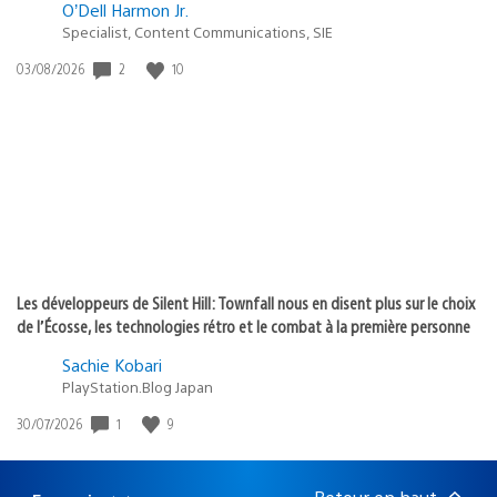
O’Dell Harmon Jr.
Specialist, Content Communications, SIE
2
10
Date
03/08/2026
de
publication
:
Les développeurs de Silent Hill: Townfall nous en disent plus sur le choix
de l’Écosse, les technologies rétro et le combat à la première personne
Sachie Kobari
PlayStation.Blog Japan
1
9
Date
30/07/2026
de
publication
: