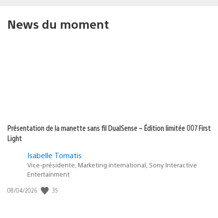
News du moment
Présentation de la manette sans fil DualSense – Édition limitée 007 First
Light
Isabelle Tomatis
Vice-présidente, Marketing international, Sony Interactive
Entertainment
35
Date
08/04/2026
de
publication
: