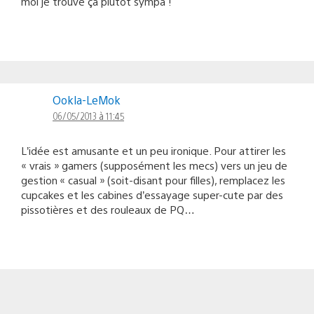
moi je trouve ça plutôt sympa !
Ookla-LeMok
06/05/2013 à 11:45
L’idée est amusante et un peu ironique. Pour attirer les
« vrais » gamers (supposément les mecs) vers un jeu de
gestion « casual » (soit-disant pour filles), remplacez les
cupcakes et les cabines d’essayage super-cute par des
pissotières et des rouleaux de PQ…