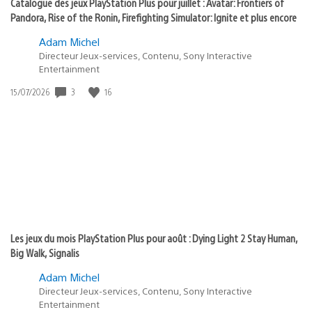
Catalogue des jeux PlayStation Plus pour juillet : Avatar: Frontiers of
Pandora, Rise of the Ronin, Firefighting Simulator: Ignite et plus encore
Adam Michel
Directeur Jeux-services, Contenu, Sony Interactive
Entertainment
3
16
Date
15/07/2026
de
publication
:
Les jeux du mois PlayStation Plus pour août : Dying Light 2 Stay Human,
Big Walk, Signalis
Adam Michel
Directeur Jeux-services, Contenu, Sony Interactive
Entertainment