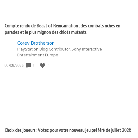
Compte rendu de Beast of Reincarnation : des combats riches en
parades et le plus mignon des chiots mutants
Corey Brotherson
PlayStation Blog Contributor, Sony Interactive
Entertainment Europe
1
11
Date
03/08/2026
de
publication
:
Choix des joueurs : Votez pour votre nouveau jeu préféré de juillet 2026