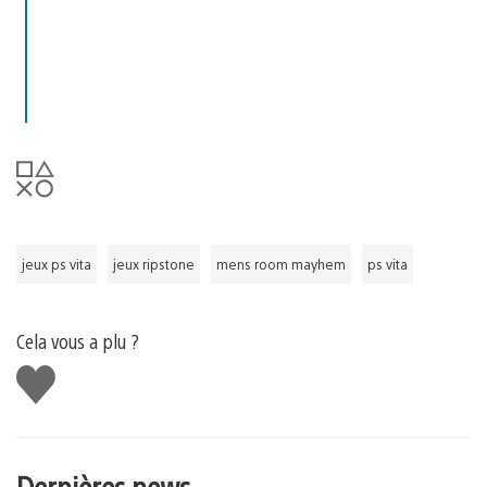
jeux ps vita
jeux ripstone
mens room mayhem
ps vita
Cela vous a plu ?
J'aime
Dernières news