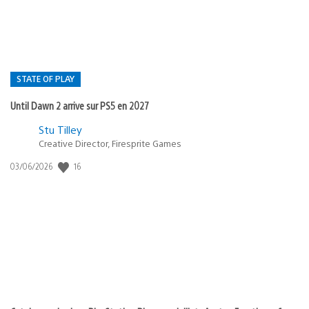
STATE OF PLAY
Until Dawn 2 arrive sur PS5 en 2027
Postée
Stu Tilley
Creative Director, Firesprite Games
dans
:
16
Date
03/06/2026
state
de
of
publication
:
play