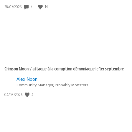
3
14
Date
28/07/2026
de
publication
:
Crimson Moon s’attaque à la corruption démoniaque le 1er septembre
Alex Noon
Community Manager, Probably Monsters
4
Date
04/08/2026
de
publication
: