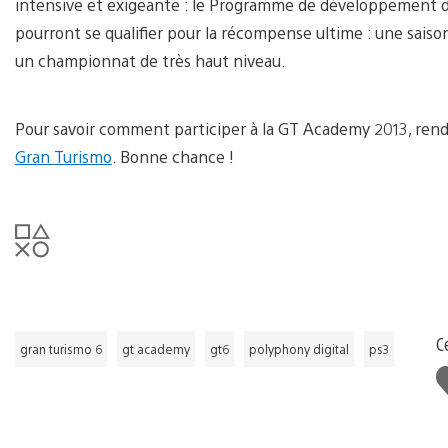
intensive et exigeante : le Programme de développement de p
pourront se qualifier pour la récompense ultime : une sai
un championnat de très haut niveau.
Pour savoir comment participer à la GT Academy 2013, ren
Gran Turismo
. Bonne chance !
C
gran turismo 6
gt academy
gt6
polyphony digital
ps3
J