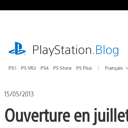
Accéder
au
contenu
playstation.com
PlayStation
.Blog
PS5
PS VR2
PS4
PS Store
PS Plus
Français
Choisir
Région
une
actuelle
région
:
15/05/2013
Ouverture en juille