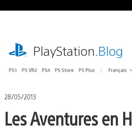
Accéder
au
contenu
playstation.com
PlayStation
.Blog
PS5
PS VR2
PS4
PS Store
PS Plus
Français
Choisir
Région
une
actuelle
région
:
28/05/2013
Les Aventures en H