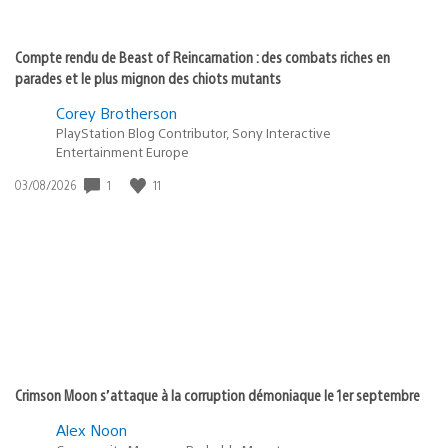
Compte rendu de Beast of Reincarnation : des combats riches en
parades et le plus mignon des chiots mutants
Corey Brotherson
PlayStation Blog Contributor, Sony Interactive
Entertainment Europe
1
11
Date
03/08/2026
de
publication
:
Crimson Moon s’attaque à la corruption démoniaque le 1er septembre
Alex Noon