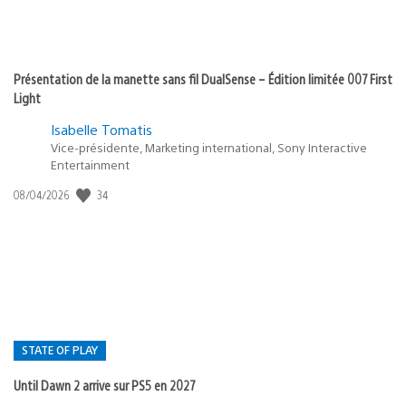
Présentation de la manette sans fil DualSense – Édition limitée 007 First
Light
Isabelle Tomatis
Vice-présidente, Marketing international, Sony Interactive
Entertainment
34
Date
08/04/2026
de
publication
:
STATE OF PLAY
Until Dawn 2 arrive sur PS5 en 2027