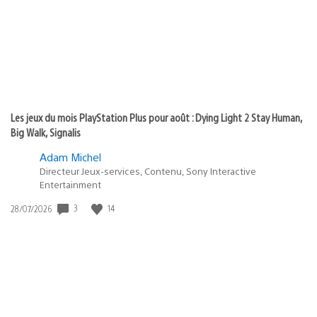
:
Les jeux du mois PlayStation Plus pour août : Dying Light 2 Stay Human,
Big Walk, Signalis
Adam Michel
Directeur Jeux-services, Contenu, Sony Interactive
Entertainment
3
14
Date
28/07/2026
de
publication
: