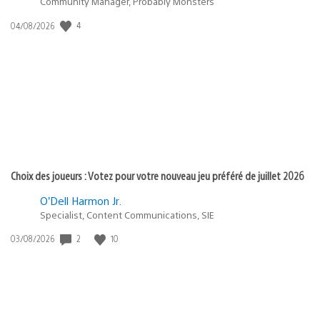
Community Manager, Probably Monsters
4
Date
04/08/2026
de
publication
:
Choix des joueurs : Votez pour votre nouveau jeu préféré de juillet 2026
O’Dell Harmon Jr.
Specialist, Content Communications, SIE
2
10
Date
03/08/2026
de
publication
: