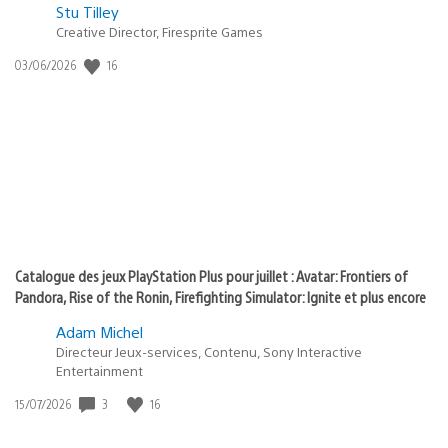
Postée
Stu Tilley
Creative Director, Firesprite Games
dans
:
16
Date
03/06/2026
state
de
of
publication
:
play
Catalogue des jeux PlayStation Plus pour juillet : Avatar: Frontiers of
Pandora, Rise of the Ronin, Firefighting Simulator: Ignite et plus encore
Adam Michel
Directeur Jeux-services, Contenu, Sony Interactive
Entertainment
3
16
Date
15/07/2026
de
publication