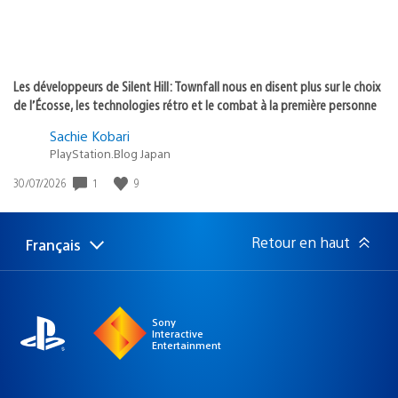
Les développeurs de Silent Hill: Townfall nous en disent plus sur le choix
de l’Écosse, les technologies rétro et le combat à la première personne
Sachie Kobari
PlayStation.Blog Japan
1
9
Date
30/07/2026
de
publication
:
Retour en haut
Français
Choisir
Région
une
actuelle
région
:
Sony
Interactive
Entertainment