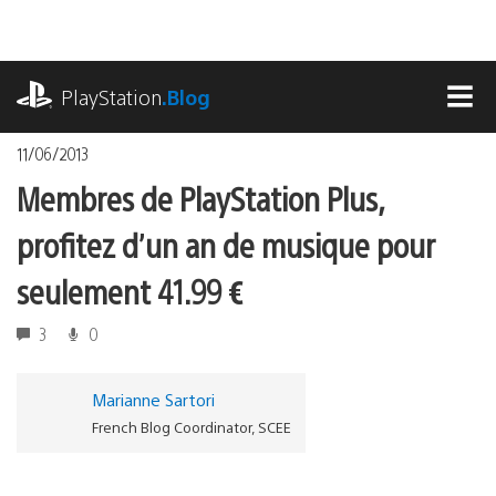
Accéder
au
contenu
playstation.com
PlayStation
.Blog
MEN
11/06/2013
Membres de PlayStation Plus,
profitez d’un an de musique pour
seulement 41.99 €
3
0
Marianne Sartori
French Blog Coordinator, SCEE