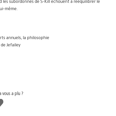
d les subordonnés de S-Kill échouent à rééquilibrer le
 lui-même.
orts annuels, la philosophie
de Jefailey
a vous a plu ?
aime