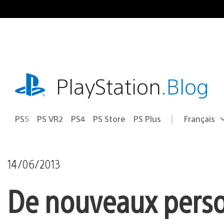
Accéder
au
contenu
playstation.com
PlayStation
.Blog
PS5
PS VR2
PS4
PS Store
PS Plus
Français
Choisir
Région
une
actuelle
région
:
14/06/2013
De nouveaux perso