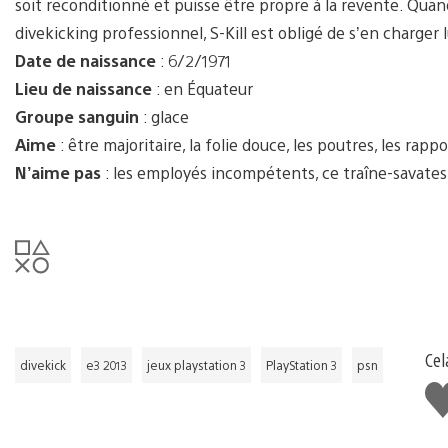
soit reconditionné et puisse être propre à la revente. Quan
divekicking professionnel, S-Kill est obligé de s’en charger
Date de naissance
: 6/2/1971
Lieu de naissance
: en Équateur
Groupe sanguin
: glace
Aime
: être majoritaire, la folie douce, les poutres, les rapp
N’aime pas
: les employés incompétents, ce traîne-savates 
Cel
divekick
e3 2013
jeux playstation 3
PlayStation 3
psn
J'