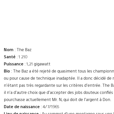
Nom
: The Baz
Santé
: 1 210
Puissance
: 1,21 gigawatt
Bio
: The Baz a été rejeté de quasiment tous les championnat
ou pour cause de technique inadaptée. Il a donc décidé de re
n’étant pas très regardante sur les critères d’entrée. The 
il n’a d’autre choix que d’accepter des jobs douteux confiés
pourchasse actuellement Mr. N, qui doit de l’argent à Don.
Date de naissance
: 4/7/1965
Lieu de naissance
: Au sommet d’une montagne sous une l