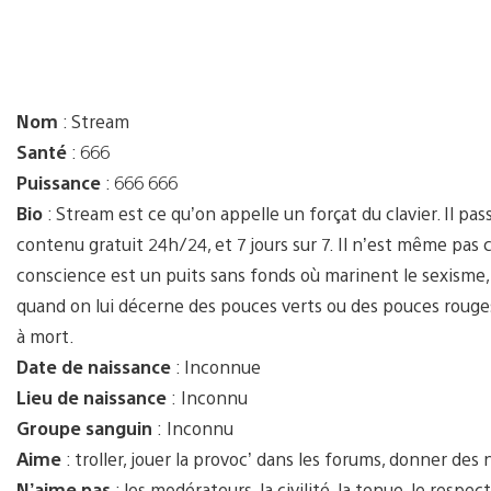
Nom
: Stream
Santé
: 666
Puissance
: 666 666
Bio
: Stream est ce qu’on appelle un forçat du clavier. Il pa
contenu gratuit 24h/24, et 7 jours sur 7. Il n’est même pas c
conscience est un puits sans fonds où marinent le sexisme, 
quand on lui décerne des pouces verts ou des pouces rouges,
à mort.
Date de naissance
: Inconnue
Lieu de naissance
: Inconnu
Groupe sanguin
: Inconnu
Aime
: troller, jouer la provoc’ dans les forums, donner des 
N’aime pas
: les modérateurs, la civilité, la tenue, le respect