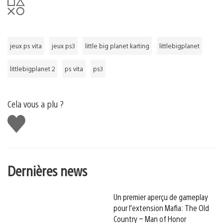
jeux ps vita
jeux ps3
little big planet karting
littlebigplanet
littlebigplanet 2
ps vita
ps3
Cela vous a plu ?
J'aime
Dernières news
Un premier aperçu de gameplay
pour l’extension Mafia: The Old
Country – Man of Honor