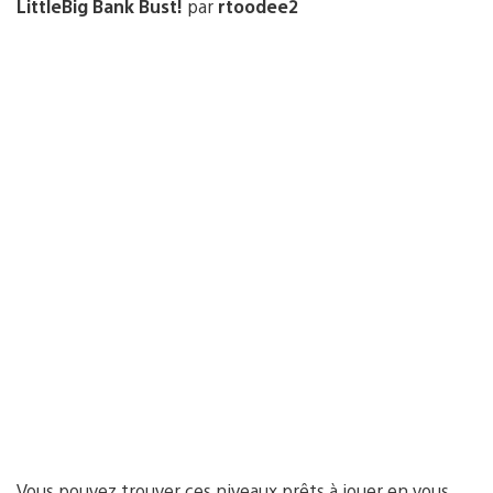
LittleBig Bank Bust!
par
rtoodee2
Vous pouvez trouver ces niveaux prêts à jouer en vous