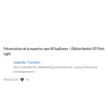
Présentation de la manette sans fil DualSense – Édition limitée 007 First
Light
Isabelle Tomatis
Vice-présidente, Marketing international, Sony Interactive
Entertainment
34
Date
08/04/2026
de
publication
: