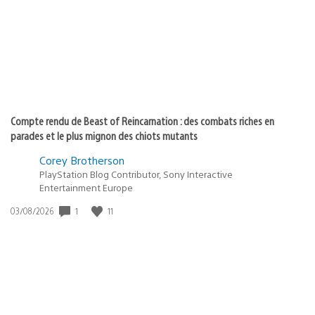
:
Compte rendu de Beast of Reincarnation : des combats riches en
parades et le plus mignon des chiots mutants
Corey Brotherson
PlayStation Blog Contributor, Sony Interactive
Entertainment Europe
1
11
Date
03/08/2026
de
publication
: