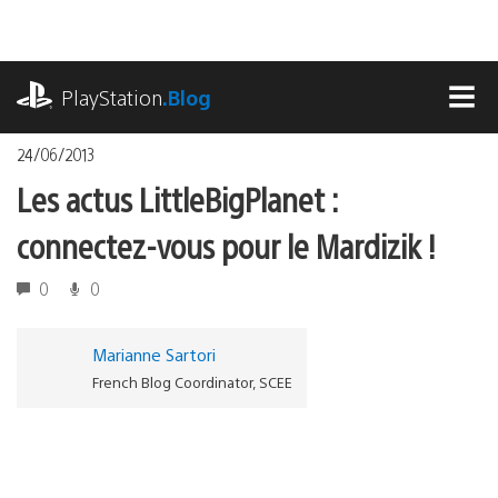
Accéder
au
contenu
playstation.com
PlayStation
.Blog
MEN
24/06/2013
Les actus LittleBigPlanet :
connectez-vous pour le Mardizik !
0
0
Marianne Sartori
French Blog Coordinator, SCEE