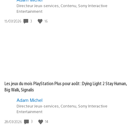
Directeur Jeux-services, Contenu, Sony Interactive
Entertainment
3
16
Date
15/07/2026
de
publication
:
Les jeux du mois PlayStation Plus pour août : Dying Light 2 Stay Human,
Big Walk, Signalis
Adam Michel
Directeur Jeux-services, Contenu, Sony Interactive
Entertainment
3
14
Date
28/07/2026
de
publication