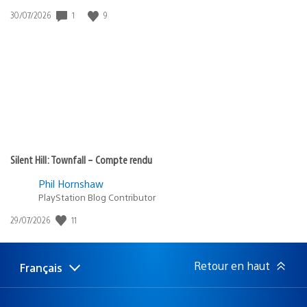
1
9
Date
30/07/2026
de
publication
:
Silent Hill: Townfall – Compte rendu
Phil Hornshaw
PlayStation Blog Contributor
11
Date
29/07/2026
de
publication
:
Retour en haut
Français
Choisir
Région
une
actuelle
région
: