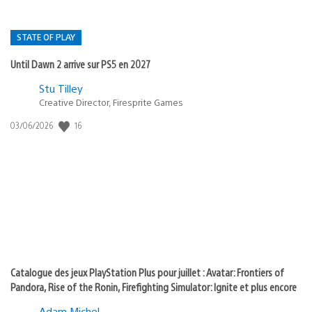
STATE OF PLAY
Until Dawn 2 arrive sur PS5 en 2027
Postée
Stu Tilley
Creative Director, Firesprite Games
dans
:
16
Date
03/06/2026
state
de
of
publication
:
play
Catalogue des jeux PlayStation Plus pour juillet : Avatar: Frontiers of
Pandora, Rise of the Ronin, Firefighting Simulator: Ignite et plus encore
Adam Michel