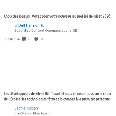
Choix des joueurs : Votez pour votre nouveau jeu préféré de juillet 2026
O’Dell Harmon Jr.
Specialist, Content Communications, SIE
2
10
Date
03/08/2026
de
publication
:
Les développeurs de Silent Hill: Townfall nous en disent plus sur le choix
de l’Écosse, les technologies rétro et le combat à la première personne
Sachie Kobari
PlayStation.Blog Japan