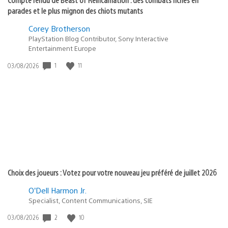
parades et le plus mignon des chiots mutants
Corey Brotherson
PlayStation Blog Contributor, Sony Interactive
Entertainment Europe
1
11
Date
03/08/2026
de
publication
:
Choix des joueurs : Votez pour votre nouveau jeu préféré de juillet 2026
O’Dell Harmon Jr.
Specialist, Content Communications, SIE
2
10
Date
03/08/2026
de