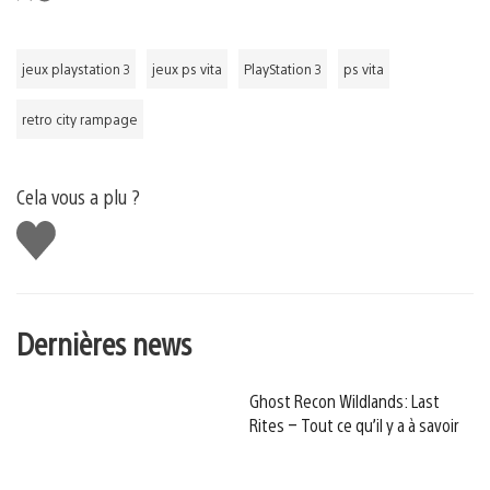
jeux playstation 3
jeux ps vita
PlayStation 3
ps vita
retro city rampage
Cela vous a plu ?
J'aime
Dernières news
Ghost Recon Wildlands: Last
Rites – Tout ce qu’il y a à savoir