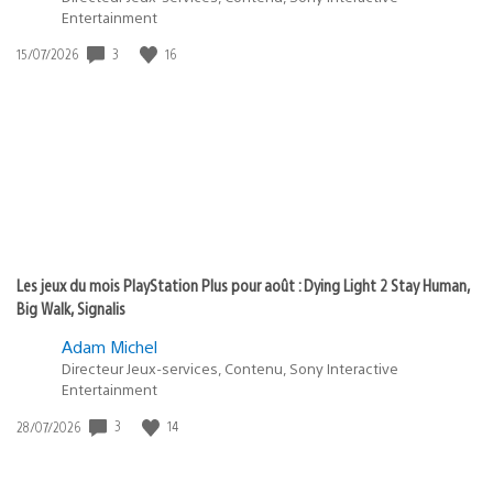
Entertainment
3
16
Date
15/07/2026
de
publication
:
Les jeux du mois PlayStation Plus pour août : Dying Light 2 Stay Human,
Big Walk, Signalis
Adam Michel
Directeur Jeux-services, Contenu, Sony Interactive
Entertainment
3
14
Date
28/07/2026
de
publication
: