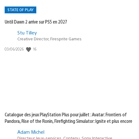
STATE OF PLAY
Until Dawn 2 arrive sur PS5 en 2027
Postée
Stu Tilley
Creative Director, Firesprite Games
dans
:
16
Date
03/06/2026
state
de
of
publication
:
play
Catalogue des jeux PlayStation Plus pour juillet : Avatar: Frontiers of
Pandora, Rise of the Ronin, Firefighting Simulator: Ignite et plus encore
Adam Michel
Directeur Jeux-services, Contenu, Sony Interactive