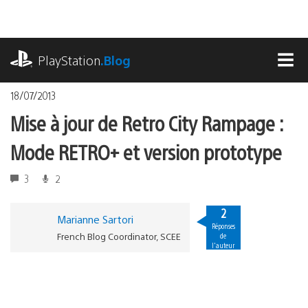
Accéder
au
contenu
playstation.com
PlayStation
.Blog
MEN
18/07/2013
Mise à jour de Retro City Rampage :
Mode RETRO+ et version prototype
3
2
2
Marianne Sartori
Réponses
French Blog Coordinator, SCEE
de
l'auteur