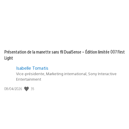
Présentation de la manette sans fil DualSense – Édition limitée 007 First
Light
Isabelle Tomatis
Vice-présidente, Marketing international, Sony Interactive
Entertainment
35
Date
08/04/2026
de
publication
: