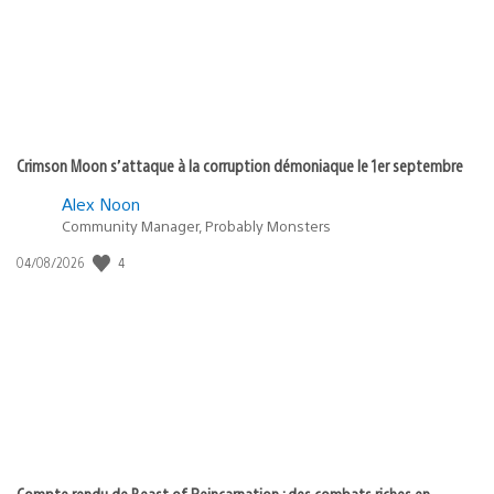
Crimson Moon s’attaque à la corruption démoniaque le 1er septembre
Alex Noon
Community Manager, Probably Monsters
4
Date
04/08/2026
de
publication
:
Compte rendu de Beast of Reincarnation : des combats riches en