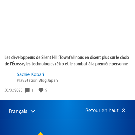
publication
:
Les développeurs de Silent Hill: Townfall nous en disent plus sur le choix
de l’Écosse, les technologies rétro et le combat à la première personne
Sachie Kobari
PlayStation.Blog Japan
1
9
Date
30/07/2026
de
publication
:
Retour en haut
Français
Choisir
Région
une
actuelle
région
: