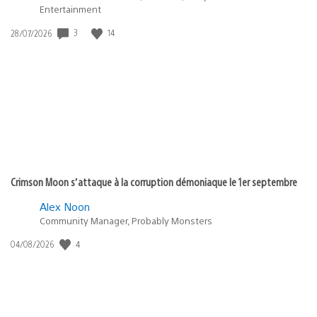
Entertainment
3
14
Date
28/07/2026
de
publication
:
Crimson Moon s’attaque à la corruption démoniaque le 1er septembre
Alex Noon
Community Manager, Probably Monsters
4
Date
04/08/2026
de
publication
: