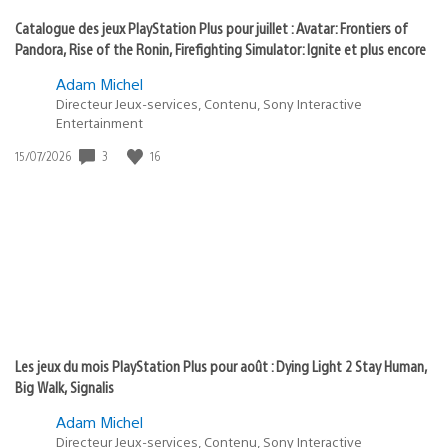
Catalogue des jeux PlayStation Plus pour juillet : Avatar: Frontiers of
Pandora, Rise of the Ronin, Firefighting Simulator: Ignite et plus encore
Adam Michel
Directeur Jeux-services, Contenu, Sony Interactive
Entertainment
3
16
Date
15/07/2026
de
publication
:
Les jeux du mois PlayStation Plus pour août : Dying Light 2 Stay Human,
Big Walk, Signalis
Adam Michel
Directeur Jeux-services, Contenu, Sony Interactive