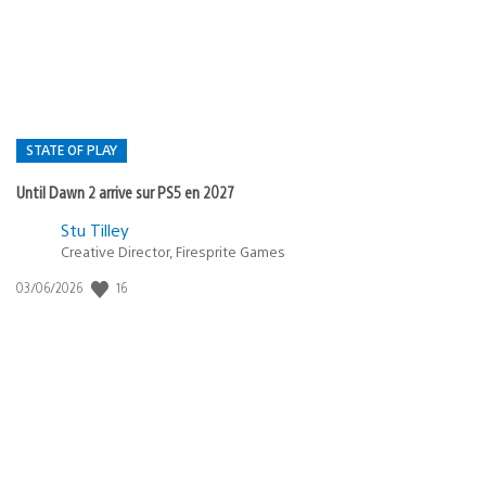
publication
:
STATE OF PLAY
Until Dawn 2 arrive sur PS5 en 2027
Postée
Stu Tilley
Creative Director, Firesprite Games
dans
:
16
Date
03/06/2026
state
de
of
publication
:
play