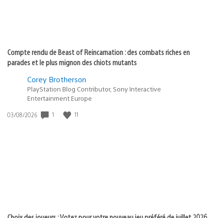
Compte rendu de Beast of Reincarnation : des combats riches en
parades et le plus mignon des chiots mutants
Corey Brotherson
PlayStation Blog Contributor, Sony Interactive
Entertainment Europe
1
11
Date
03/08/2026
de
publication
:
Choix des joueurs : Votez pour votre nouveau jeu préféré de juillet 2026