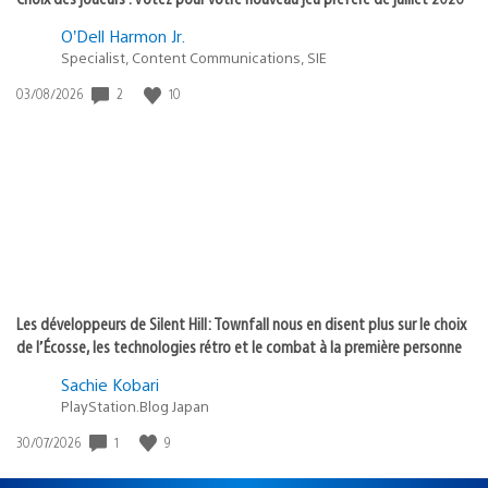
O’Dell Harmon Jr.
Specialist, Content Communications, SIE
2
10
Date
03/08/2026
de
publication
:
Les développeurs de Silent Hill: Townfall nous en disent plus sur le choix
de l’Écosse, les technologies rétro et le combat à la première personne
Sachie Kobari
PlayStation.Blog Japan
1
9
Date
30/07/2026
de
publication