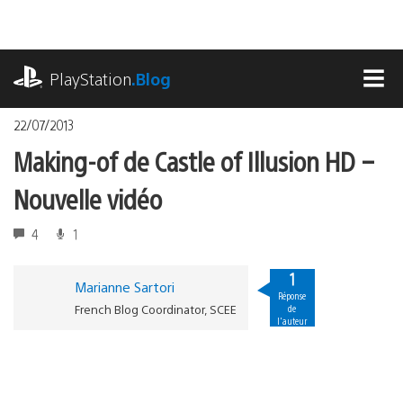
Accéder
au
contenu
playstation.com
PlayStation
.Blog
MEN
22/07/2013
Making-of de Castle of Illusion HD –
Nouvelle vidéo
4
1
1
Marianne Sartori
Réponse
French Blog Coordinator, SCEE
de
l'auteur