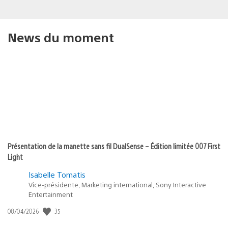
News du moment
Présentation de la manette sans fil DualSense – Édition limitée 007 First
Light
Isabelle Tomatis
Vice-présidente, Marketing international, Sony Interactive
Entertainment
35
Date
08/04/2026
de