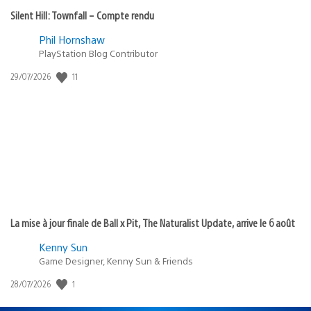
Silent Hill: Townfall – Compte rendu
Phil Hornshaw
PlayStation Blog Contributor
11
Date
29/07/2026
de
publication
:
La mise à jour finale de Ball x Pit, The Naturalist Update, arrive le 6 août
Kenny Sun
Game Designer, Kenny Sun & Friends
1
Date
28/07/2026
de
publication