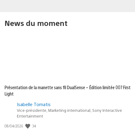
News du moment
Présentation de la manette sans fil DualSense – Édition limitée 007 First
Light
Isabelle Tomatis
Vice-présidente, Marketing international, Sony Interactive
Entertainment
34
Date
08/04/2026
de