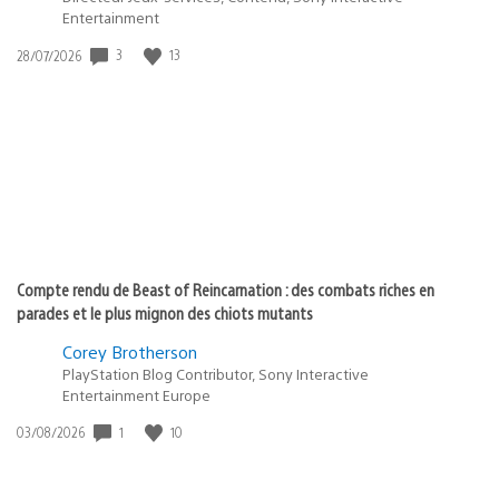
Entertainment
3
13
Date
28/07/2026
de
publication
:
Compte rendu de Beast of Reincarnation : des combats riches en
parades et le plus mignon des chiots mutants
Corey Brotherson
PlayStation Blog Contributor, Sony Interactive
Entertainment Europe
1
10
Date
03/08/2026
de
publication
: