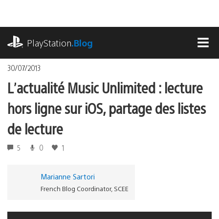
Accéder
au
contenu
playstation.com
PlayStation
.Blog
MEN
30/07/2013
L’actualité Music Unlimited : lecture
hors ligne sur iOS, partage des listes
de lecture
5
0
1
Marianne Sartori
French Blog Coordinator, SCEE