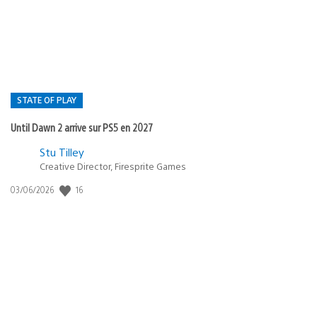
publication
:
STATE OF PLAY
Until Dawn 2 arrive sur PS5 en 2027
Postée
Stu Tilley
Creative Director, Firesprite Games
dans
:
16
Date
03/06/2026
state
de
of
publication
:
play