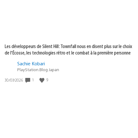
Les développeurs de Silent Hill: Townfall nous en disent plus sur le choix
de l’Écosse, les technologies rétro et le combat à la première personne
Sachie Kobari
PlayStation.Blog Japan
1
9
Date
30/07/2026
de
publication
: