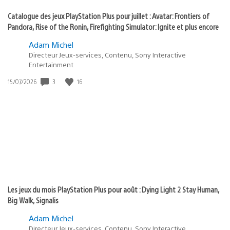
Catalogue des jeux PlayStation Plus pour juillet : Avatar: Frontiers of
Pandora, Rise of the Ronin, Firefighting Simulator: Ignite et plus encore
Adam Michel
Directeur Jeux-services, Contenu, Sony Interactive
Entertainment
3
16
Date
15/07/2026
de
publication
:
Les jeux du mois PlayStation Plus pour août : Dying Light 2 Stay Human,
Big Walk, Signalis
Adam Michel
Directeur Jeux-services, Contenu, Sony Interactive