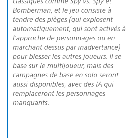
classiques comme Spy vs. Spy et
Bomberman, et le jeu consiste à
tendre des pièges (qui explosent
automatiquement, qui sont activés à
l’approche de personnages ou en
marchant dessus par inadvertance)
pour blesser les autres joueurs. Il se
base sur le multijoueur, mais des
campagnes de base en solo seront
aussi disponibles, avec des IA qui
remplaceront les personnages
manquants.