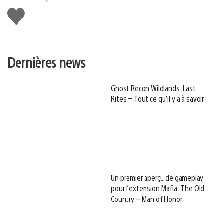
J'aime
Dernières news
Ghost Recon Wildlands: Last
Rites – Tout ce qu’il y a à savoir
Un premier aperçu de gameplay
pour l’extension Mafia: The Old
Country – Man of Honor