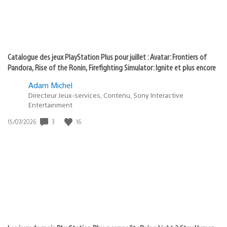
Catalogue des jeux PlayStation Plus pour juillet : Avatar: Frontiers of
Pandora, Rise of the Ronin, Firefighting Simulator: Ignite et plus encore
Adam Michel
Directeur Jeux-services, Contenu, Sony Interactive
Entertainment
3
16
Date
15/07/2026
de
publication
: