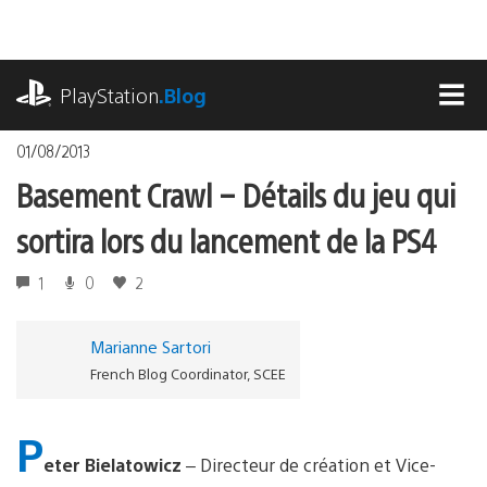
Accéder
au
contenu
playstation.com
PlayStation
.Blog
MEN
01/08/2013
Basement Crawl – Détails du jeu qui
sortira lors du lancement de la PS4
1
0
2
Marianne Sartori
French Blog Coordinator, SCEE
P
eter Bielatowicz
– Directeur de création et Vice-