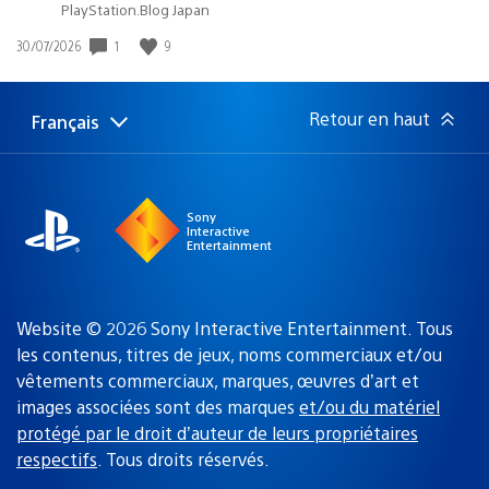
PlayStation.Blog Japan
1
9
Date
30/07/2026
de
publication
:
Retour en haut
Français
Choisir
Région
une
actuelle
région
:
Sony
Interactive
Entertainment
Website © 2026 Sony Interactive Entertainment. Tous
les contenus, titres de jeux, noms commerciaux et/ou
vêtements commerciaux, marques, œuvres d’art et
images associées sont des marques
et/ou du matériel
protégé par le droit d’auteur de leurs propriétaires
respectifs
. Tous droits réservés.