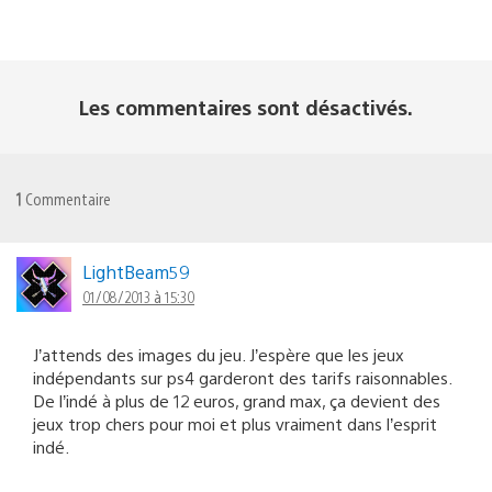
Les commentaires sont désactivés.
1
Commentaire
LightBeam59
01/08/2013 à 15:30
J’attends des images du jeu. J’espère que les jeux
indépendants sur ps4 garderont des tarifs raisonnables.
De l’indé à plus de 12 euros, grand max, ça devient des
jeux trop chers pour moi et plus vraiment dans l’esprit
indé.