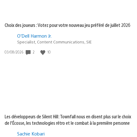
Choix des joueurs : Votez pour votre nouveau jeu préféré de juillet 2026
O’Dell Harmon Jr.
Specialist, Content Communications, SIE
2
10
Date
03/08/2026
de
publication
:
Les développeurs de Silent Hill: Townfall nous en disent plus sur le choix
de l’Écosse, les technologies rétro et le combat à la première personne
Sachie Kobari