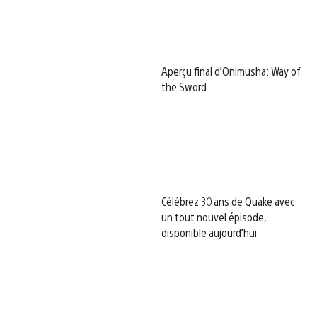
Aperçu final d’Onimusha: Way of
the Sword
Célébrez 30 ans de Quake avec
un tout nouvel épisode,
disponible aujourd’hui