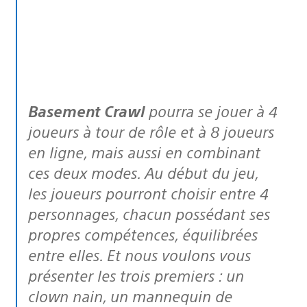
Basement Crawl
pourra se jouer à 4
joueurs à tour de rôle et à 8 joueurs
en ligne, mais aussi en combinant
ces deux modes. Au début du jeu,
les joueurs pourront choisir entre 4
personnages, chacun possédant ses
propres compétences, équilibrées
entre elles. Et nous voulons vous
présenter les trois premiers : un
clown nain, un mannequin de