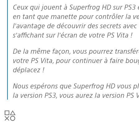
Ceux qui jouent à Superfrog HD sur PS3 et PS Vita peuvent utiliser leur PS Vita
en tant que manette pour contrôler la v
l’avantage de découvrir des secrets avec
s’affichant sur l’écran de votre PS Vita !
De la même façon, vous pourrez transférer vos sauvegardes sur votre PS3 et
votre PS Vita, pour continuer à faire b
déplacez !
Nous espérons que Superfrog HD vous plaira. N’oubliez pas que si vous achetez
la version PS3, vous aurez la version PS V