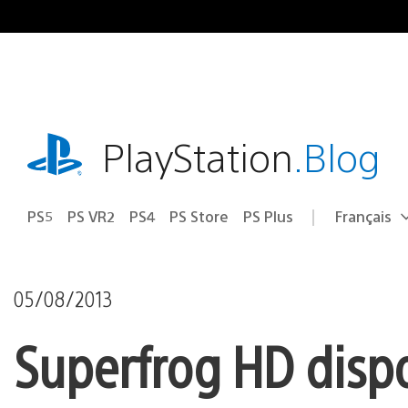
Accéder
au
contenu
playstation.com
PlayStation
.Blog
PS5
PS VR2
PS4
PS Store
PS Plus
Français
Choisir
Région
une
actuelle
région
:
05/08/2013
Superfrog HD dispo