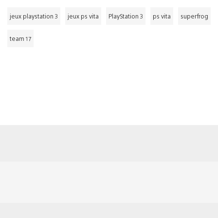
jeux playstation 3
jeux ps vita
PlayStation 3
ps vita
superfrog
team 17