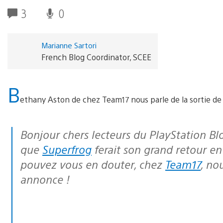
3
0
Marianne Sartori
French Blog Coordinator, SCEE
B
ethany Aston de chez Team17 nous parle de la sortie de 
Bonjour chers lecteurs du PlayStation Blog ! Il y a six mois nous vous révélions
que
Superfrog
ferait son grand retour e
pouvez vous en douter, chez
Team17
, no
annonce !