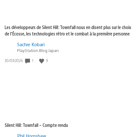
Les développeurs de Silent Hill: Townfall nous en disent plus sur le choix
de l’Écosse, les technologies rétro et le combat à la première personne
Sachie Kobari
PlayStation.Blog Japan
1
9
Date
30/07/2026
de
publication
:
Silent Hill: Townfall – Compte rendu
Phil Hornshaw