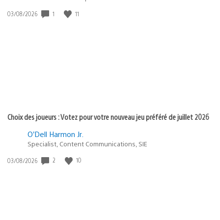
1
11
Date
03/08/2026
de
publication
:
Choix des joueurs : Votez pour votre nouveau jeu préféré de juillet 2026
O’Dell Harmon Jr.
Specialist, Content Communications, SIE
2
10
Date
03/08/2026
de
publication
: