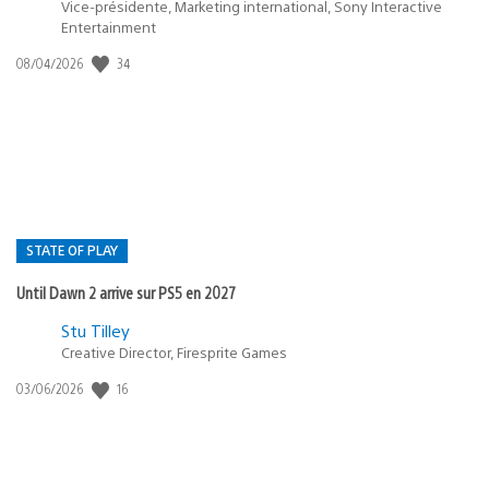
Vice-présidente, Marketing international, Sony Interactive
Entertainment
34
Date
08/04/2026
de
publication
:
STATE OF PLAY
Until Dawn 2 arrive sur PS5 en 2027
Postée
Stu Tilley
Creative Director, Firesprite Games
dans
:
16
Date
03/06/2026
state
de
of
publication
:
play