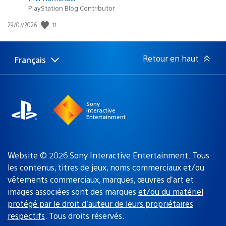
PlayStation Blog Contributor
11
Date
29/07/2026
de
publication
:
Retour en haut
Français
Choisir
Région
une
actuelle
région
:
Sony
Interactive
Entertainment
Website © 2026 Sony Interactive Entertainment. Tous
les contenus, titres de jeux, noms commerciaux et/ou
vêtements commerciaux, marques, œuvres d’art et
images associées sont des marques
et/ou du matériel
protégé par le droit d’auteur de leurs propriétaires
respectifs
. Tous droits réservés.