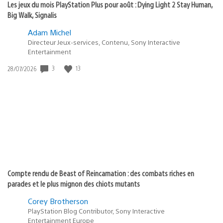
Les jeux du mois PlayStation Plus pour août : Dying Light 2 Stay Human,
Big Walk, Signalis
Adam Michel
Directeur Jeux-services, Contenu, Sony Interactive
Entertainment
3
13
Date
28/07/2026
de
publication
:
Compte rendu de Beast of Reincarnation : des combats riches en
parades et le plus mignon des chiots mutants
Corey Brotherson
PlayStation Blog Contributor, Sony Interactive
Entertainment Europe