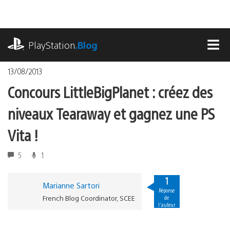
Accéder
au
contenu
playstation.com
PlayStation
.Blog
MEN
13/08/2013
Concours LittleBigPlanet : créez des
niveaux Tearaway et gagnez une PS
Vita !
5
1
1
Marianne Sartori
Réponse
French Blog Coordinator, SCEE
de
l'auteur