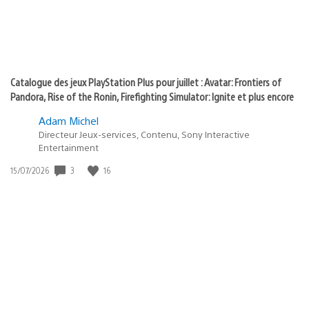
Catalogue des jeux PlayStation Plus pour juillet : Avatar: Frontiers of
Pandora, Rise of the Ronin, Firefighting Simulator: Ignite et plus encore
Adam Michel
Directeur Jeux-services, Contenu, Sony Interactive
Entertainment
3
16
Date
15/07/2026
de
publication
: