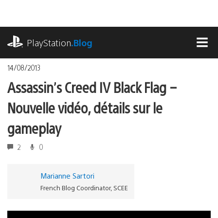
Accéder
au
contenu
playstation.com
PlayStation
.Blog
MEN
14/08/2013
Assassin’s Creed IV Black Flag –
Nouvelle vidéo, détails sur le
gameplay
2
0
Marianne Sartori
French Blog Coordinator, SCEE