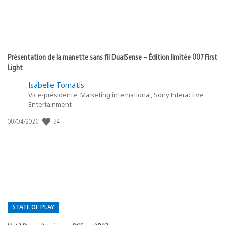
Présentation de la manette sans fil DualSense – Édition limitée 007 First
Light
Isabelle Tomatis
Vice-présidente, Marketing international, Sony Interactive
Entertainment
34
Date
08/04/2026
de
publication
:
STATE OF PLAY