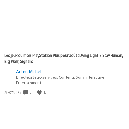
publication
:
Les jeux du mois PlayStation Plus pour août : Dying Light 2 Stay Human,
Big Walk, Signalis
Adam Michel
Directeur Jeux-services, Contenu, Sony Interactive
Entertainment
3
13
Date
28/07/2026
de
publication
: