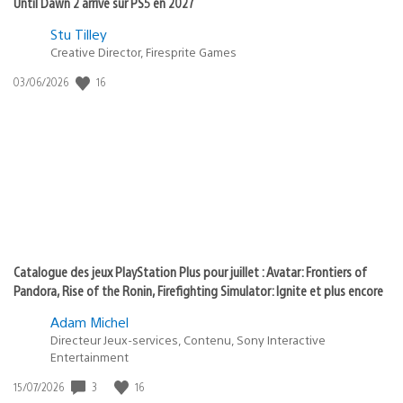
Until Dawn 2 arrive sur PS5 en 2027
Postée
Stu Tilley
Creative Director, Firesprite Games
dans
:
16
Date
03/06/2026
state
de
of
publication
:
play
Catalogue des jeux PlayStation Plus pour juillet : Avatar: Frontiers of
Pandora, Rise of the Ronin, Firefighting Simulator: Ignite et plus encore
Adam Michel
Directeur Jeux-services, Contenu, Sony Interactive
Entertainment
3
16
Date
15/07/2026
de