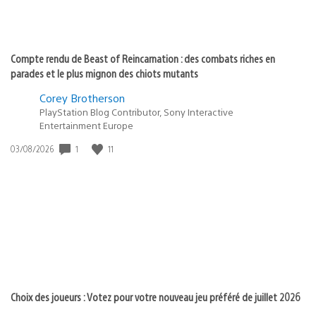
Compte rendu de Beast of Reincarnation : des combats riches en
parades et le plus mignon des chiots mutants
Corey Brotherson
PlayStation Blog Contributor, Sony Interactive
Entertainment Europe
1
11
Date
03/08/2026
de
publication
:
Choix des joueurs : Votez pour votre nouveau jeu préféré de juillet 2026