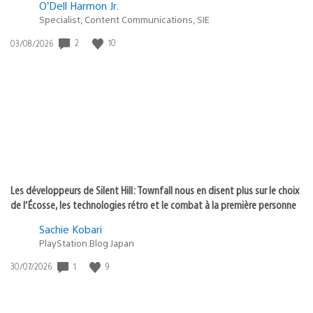
O’Dell Harmon Jr.
Specialist, Content Communications, SIE
2
10
Date
03/08/2026
de
publication
:
Les développeurs de Silent Hill: Townfall nous en disent plus sur le choix
de l’Écosse, les technologies rétro et le combat à la première personne
Sachie Kobari
PlayStation.Blog Japan
1
9
Date
30/07/2026
de
publication
: