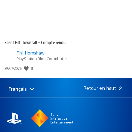
Silent Hill: Townfall – Compte rendu
Phil Hornshaw
PlayStation Blog Contributor
11
Date
29/07/2026
de
publication
:
Retour en haut
Français
Choisir
Région
une
actuelle
région
:
Sony
Interactive
Entertainment