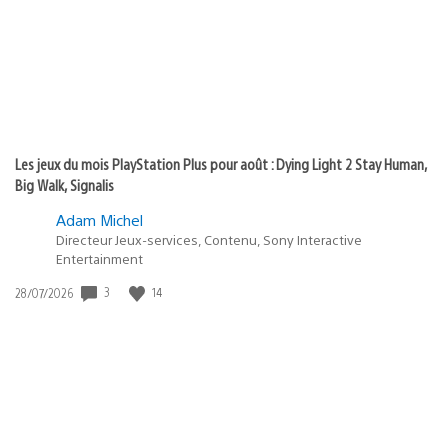
:
Les jeux du mois PlayStation Plus pour août : Dying Light 2 Stay Human,
Big Walk, Signalis
Adam Michel
Directeur Jeux-services, Contenu, Sony Interactive
Entertainment
3
14
Date
28/07/2026
de
publication
: