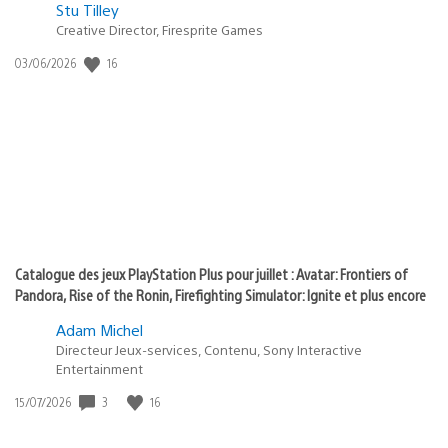
Postée
Stu Tilley
Creative Director, Firesprite Games
dans
:
16
Date
03/06/2026
state
de
of
publication
:
play
Catalogue des jeux PlayStation Plus pour juillet : Avatar: Frontiers of
Pandora, Rise of the Ronin, Firefighting Simulator: Ignite et plus encore
Adam Michel
Directeur Jeux-services, Contenu, Sony Interactive
Entertainment
3
16
Date
15/07/2026
de
publication