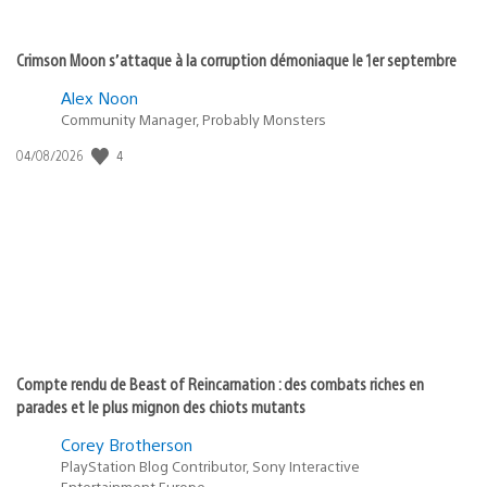
Crimson Moon s’attaque à la corruption démoniaque le 1er septembre
Alex Noon
Community Manager, Probably Monsters
4
Date
04/08/2026
de
publication
:
Compte rendu de Beast of Reincarnation : des combats riches en
parades et le plus mignon des chiots mutants
Corey Brotherson
PlayStation Blog Contributor, Sony Interactive
Entertainment Europe