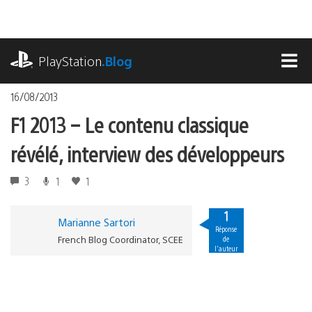
Accéder
au
contenu
playstation.com
PlayStation
.Blog
MEN
16/08/2013
F1 2013 – Le contenu classique
révélé, interview des développeurs
3
1
1
1
Marianne Sartori
Réponse
French Blog Coordinator, SCEE
de
l'auteur