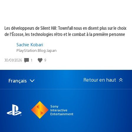
Les développeurs de Silent Hill: Townfall nous en disent plus sur le choix
de l’Écosse, les technologies rétro et le combat à la première personne
Sachie Kobari
PlayStation.Blog Japan
1
9
Date
30/07/2026
de
publication
:
Retour en haut
Français
Choisir
Région
une
actuelle
région
:
Sony
Interactive
Entertainment