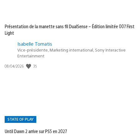
Présentation de la manette sans fil DualSense – Édition limitée 007 First
Light
Isabelle Tomatis
Vice-présidente, Marketing international, Sony Interactive
Entertainment
35
Date
08/04/2026
de
publication
:
STATE OF PLAY
Until Dawn 2 arrive sur PS5 en 2027