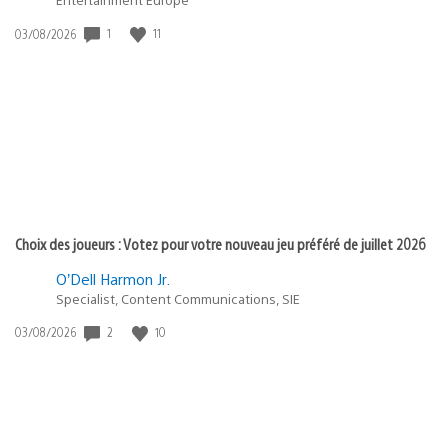
1
11
Date
03/08/2026
de
publication
:
Choix des joueurs : Votez pour votre nouveau jeu préféré de juillet 2026
O’Dell Harmon Jr.
Specialist, Content Communications, SIE
2
10
Date
03/08/2026
de
publication
: