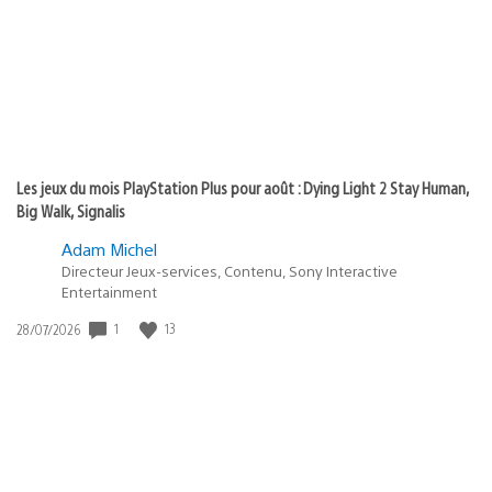
:
Les jeux du mois PlayStation Plus pour août : Dying Light 2 Stay Human,
Big Walk, Signalis
Adam Michel
Directeur Jeux-services, Contenu, Sony Interactive
Entertainment
1
13
Date
28/07/2026
de
publication
: