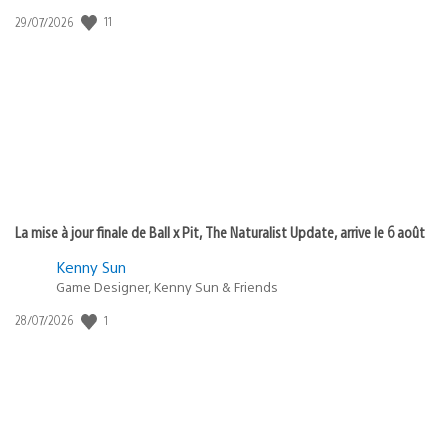
11
Date
29/07/2026
de
publication
:
La mise à jour finale de Ball x Pit, The Naturalist Update, arrive le 6 août
Kenny Sun
Game Designer, Kenny Sun & Friends
1
Date
28/07/2026
de
publication
: