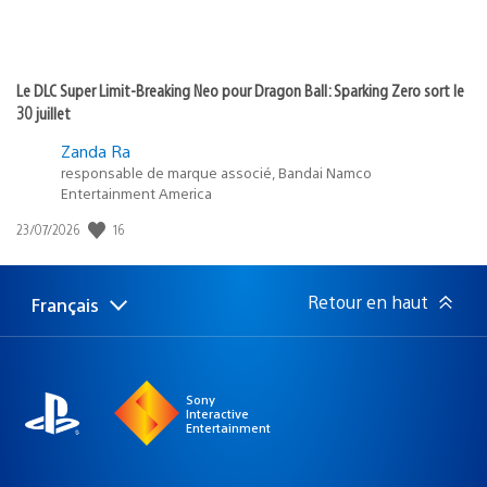
Le DLC Super Limit-Breaking Neo pour Dragon Ball: Sparking Zero sort le
30 juillet
Zanda Ra
responsable de marque associé, Bandai Namco
Entertainment America
16
Date
23/07/2026
de
publication
:
Retour en haut
Français
Choisir
Région
une
actuelle
région
:
Sony
Interactive
Entertainment