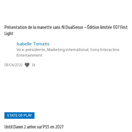
Présentation de la manette sans fil DualSense – Édition limitée 007 First
Light
Isabelle Tomatis
Vice-présidente, Marketing international, Sony Interactive
Entertainment
34
Date
08/04/2026
de
publication
:
STATE OF PLAY
Until Dawn 2 arrive sur PS5 en 2027