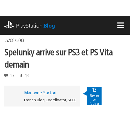
Accéder
au
contenu
playstation.com
PlayStation
.Blog
MEN
27/08/2013
Spelunky arrive sur PS3 et PS Vita
demain
23
13
13
Marianne Sartori
Réponses
French Blog Coordinator, SCEE
de
l'auteur