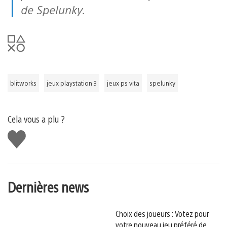
de Spelunky.
blitworks
jeux playstation 3
jeux ps vita
spelunky
Cela vous a plu ?
J'aime
Dernières news
Choix des joueurs : Votez pour
votre nouveau jeu préféré de