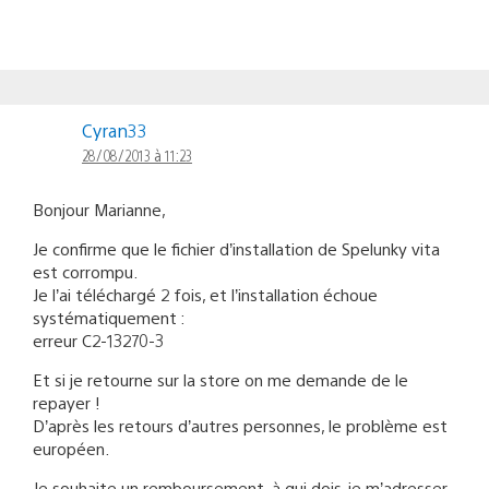
Cyran33
28/08/2013 à 11:23
Bonjour Marianne,
Je confirme que le fichier d’installation de Spelunky vita
est corrompu.
Je l’ai téléchargé 2 fois, et l’installation échoue
systématiquement :
erreur C2-13270-3
Et si je retourne sur la store on me demande de le
repayer !
D’après les retours d’autres personnes, le problème est
européen.
Je souhaite un remboursement, à qui dois-je m’adresser