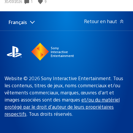
1
9
Date
30/07/2026
de
publication
:
Retour en haut
Français
Choisir
Région
une
actuelle
région
:
Sony
Interactive
Entertainment
Website © 2026 Sony Interactive Entertainment. Tous
les contenus, titres de jeux, noms commerciaux et/ou
vêtements commerciaux, marques, œuvres d’art et
images associées sont des marques
et/ou du matériel
protégé par le droit d’auteur de leurs propriétaires
respectifs
. Tous droits réservés.