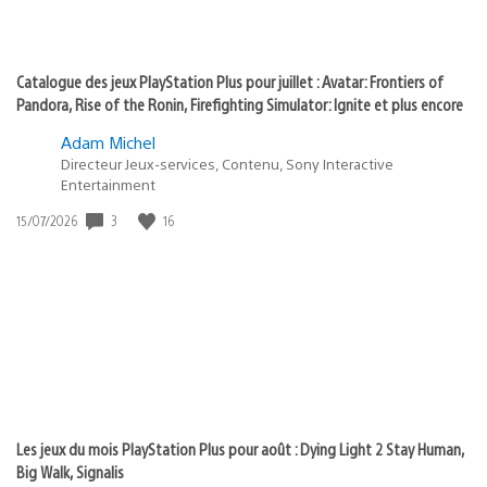
Catalogue des jeux PlayStation Plus pour juillet : Avatar: Frontiers of
Pandora, Rise of the Ronin, Firefighting Simulator: Ignite et plus encore
Adam Michel
Directeur Jeux-services, Contenu, Sony Interactive
Entertainment
3
16
Date
15/07/2026
de
publication
:
Les jeux du mois PlayStation Plus pour août : Dying Light 2 Stay Human,
Big Walk, Signalis