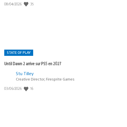
35
Date
08/04/2026
de
publication
:
STATE OF PLAY
Until Dawn 2 arrive sur PS5 en 2027
Postée
Stu Tilley
Creative Director, Firesprite Games
dans
:
16
Date
03/06/2026
state
de
of
publication
:
play