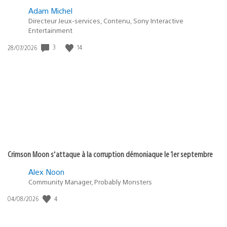
Adam Michel
Directeur Jeux-services, Contenu, Sony Interactive
Entertainment
3
14
Date
28/07/2026
de
publication
:
Crimson Moon s’attaque à la corruption démoniaque le 1er septembre
Alex Noon
Community Manager, Probably Monsters
4
Date
04/08/2026
de
publication
: