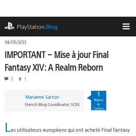
Accéder
au
contenu
playstation.com
PlayStation
.Blog
MEN
04/09/2013
IMPORTANT – Mise à jour Final
Fantasy XIV: A Realm Reborn
3
1
1
Marianne Sartori
Réponse
French Blog Coordinator, SCEE
de
l'auteur
L
es utilisateurs européens qui ont acheté Final Fantasy