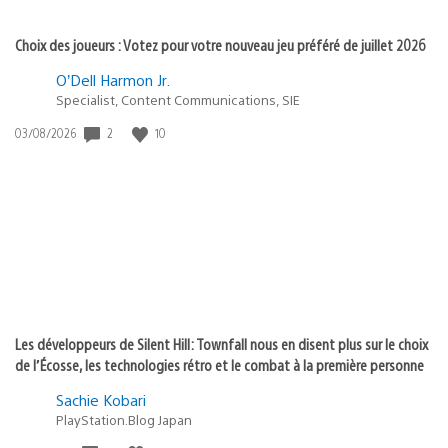
Choix des joueurs : Votez pour votre nouveau jeu préféré de juillet 2026
O’Dell Harmon Jr.
Specialist, Content Communications, SIE
2
10
Date
03/08/2026
de
publication
:
Les développeurs de Silent Hill: Townfall nous en disent plus sur le choix
de l’Écosse, les technologies rétro et le combat à la première personne
Sachie Kobari
PlayStation.Blog Japan