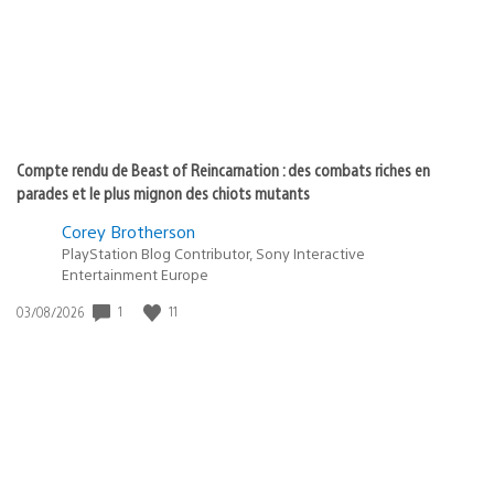
Compte rendu de Beast of Reincarnation : des combats riches en
parades et le plus mignon des chiots mutants
Corey Brotherson
PlayStation Blog Contributor, Sony Interactive
Entertainment Europe
1
11
Date
03/08/2026
de
publication
: