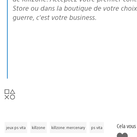
Store ou dans la boutique de votre choix
guerre, c’est votre business.
Cela vous
jeux ps vita
killzone
killzone: mercenary
ps vita
J'aime