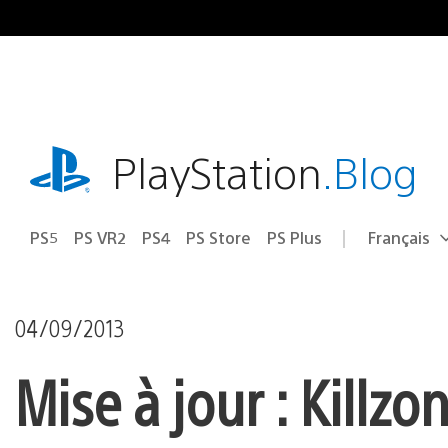
Accéder
au
contenu
playstation.com
PlayStation
.Blog
PS5
PS VR2
PS4
PS Store
PS Plus
Français
Choisir
Région
une
actuelle
région
:
04/09/2013
Mise à jour : Kill