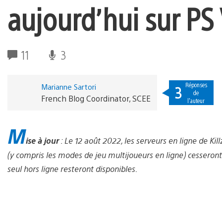
aujourd’hui sur PS 
11
3
Réponses
Marianne Sartori
3
de
French Blog Coordinator, SCEE
l'auteur
M
ise à jour
: Le 12 août 2022, les serveurs en ligne de Ki
(y compris les modes de jeu multijoueurs en ligne) cesseront
seul hors ligne resteront disponibles.