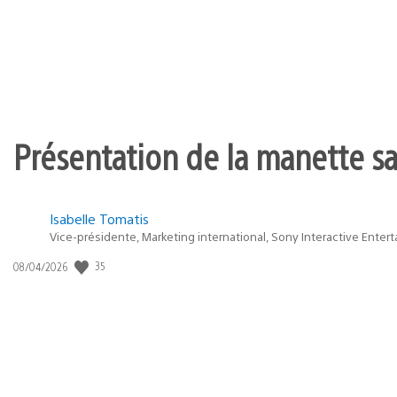
Présentation de la manette san
Isabelle Tomatis
Vice-présidente, Marketing international, Sony Interactive Enter
35
Date
08/04/2026
de
publication
: