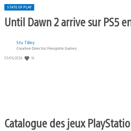
STATE OF PLAY
Until Dawn 2 arrive sur PS5 e
Postée
Stu Tilley
Creative Director, Firesprite Games
dans
:
16
Date
03/06/2026
state
de
of
publication
:
play
Catalogue des jeux PlayStation