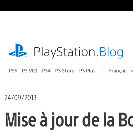
Accéder
au
contenu
playstation.com
PlayStation
.Blog
PS5
PS VR2
PS4
PS Store
PS Plus
Français
Choisir
Région
une
actuelle
région
:
24/09/2013
Mise à jour de la 