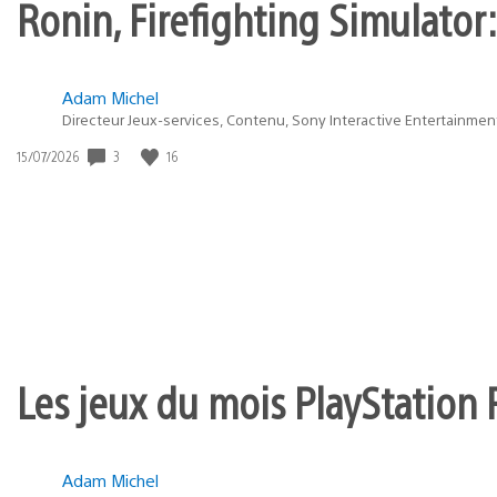
Ronin, Firefighting Simulator:
Adam Michel
Directeur Jeux-services, Contenu, Sony Interactive Entertainmen
3
16
Date
15/07/2026
de
publication
:
Les jeux du mois PlayStation 
Adam Michel