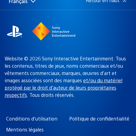
Retour en haut
Français
Choisir
Région
une
actuelle
région
:
Sony
Interactive
Entertainment
Website © 2026 Sony Interactive Entertainment. Tous
les contenus, titres de jeux, noms commerciaux et/ou
vêtements commerciaux, marques, œuvres d’art et
images associées sont des marques
et/ou du matériel
protégé par le droit d’auteur de leurs propriétaires
respectifs
. Tous droits réservés.
Conditions d’utilisation
Politique de confidentialité
Mentions légales