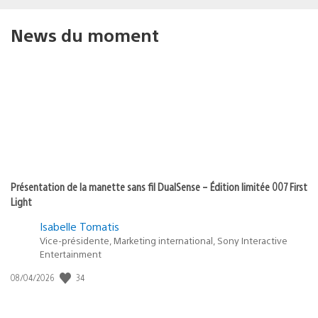
News du moment
Présentation de la manette sans fil DualSense – Édition limitée 007 First
Light
Isabelle Tomatis
Vice-présidente, Marketing international, Sony Interactive
Entertainment
34
Date
08/04/2026
de
publication
: