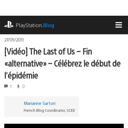
Accéder
au
contenu
playstation.com
PlayStation
.Blog
MEN
27/09/2013
[Vidéo] The Last of Us – Fin
« alternative » – Célébrez le début de
l’épidémie
1
0
Marianne Sartori
French Blog Coordinator, SCEE