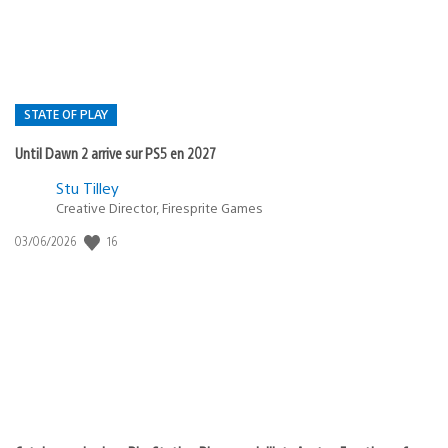
STATE OF PLAY
Until Dawn 2 arrive sur PS5 en 2027
Postée
Stu Tilley
Creative Director, Firesprite Games
dans
:
16
Date
03/06/2026
state
de
of
publication
:
play