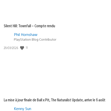
Silent Hill: Townfall – Compte rendu
Phil Hornshaw
PlayStation Blog Contributor
11
Date
29/07/2026
de
publication
:
La mise à jour finale de Ball x Pit, The Naturalist Update, arrive le 6 août
Kenny Sun