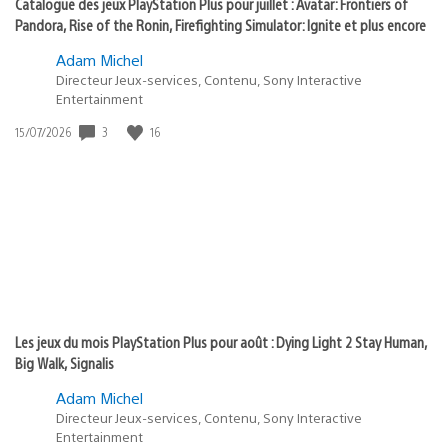
Catalogue des jeux PlayStation Plus pour juillet : Avatar: Frontiers of
Pandora, Rise of the Ronin, Firefighting Simulator: Ignite et plus encore
Adam Michel
Directeur Jeux-services, Contenu, Sony Interactive
Entertainment
3
16
Date
15/07/2026
de
publication
:
Les jeux du mois PlayStation Plus pour août : Dying Light 2 Stay Human,
Big Walk, Signalis
Adam Michel
Directeur Jeux-services, Contenu, Sony Interactive
Entertainment