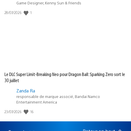
Game Designer, Kenny Sun & Friends
1
Date
28/07/2026
de
publication
:
Le DLC Super Limit-Breaking Neo pour Dragon Ball: Sparking Zero sort le
30 juillet
Zanda Ra
responsable de marque associé, Bandai Namco
Entertainment America
16
Date
23/07/2026
de
publication
: