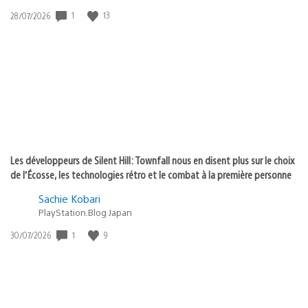
1
13
Date
28/07/2026
de
publication
:
Les développeurs de Silent Hill: Townfall nous en disent plus sur le choix
de l’Écosse, les technologies rétro et le combat à la première personne
Sachie Kobari
PlayStation.Blog Japan
1
9
Date
30/07/2026
de
publication
: