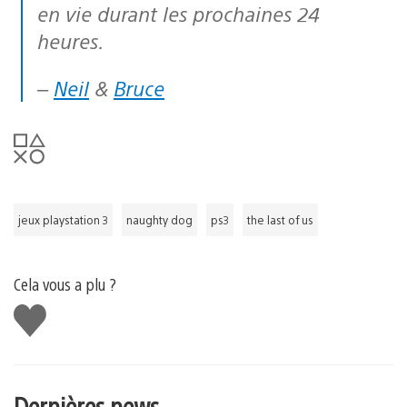
en vie durant les prochaines 24
heures.
–
Neil
&
Bruce
jeux playstation 3
naughty dog
ps3
the last of us
Cela vous a plu ?
J'aime
Dernières news