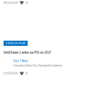
35
Date
08/04/2026
de
publication
:
STATE OF PLAY
Until Dawn 2 arrive sur PS5 en 2027
Postée
Stu Tilley
Creative Director, Firesprite Games
dans
:
16
Date
03/06/2026
state
de
of
publication
:
play