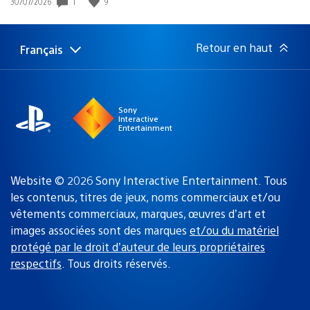
1
9
Date
30/07/2026
de
publication
:
Retour en haut
Français
Choisir
Région
une
actuelle
région
:
Sony
Interactive
Entertainment
Website © 2026 Sony Interactive Entertainment. Tous
les contenus, titres de jeux, noms commerciaux et/ou
vêtements commerciaux, marques, œuvres d’art et
images associées sont des marques
et/ou du matériel
protégé par le droit d’auteur de leurs propriétaires
respectifs
. Tous droits réservés.