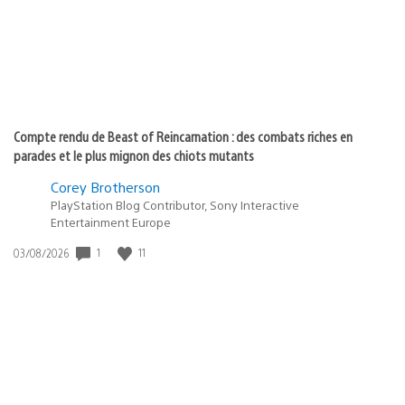
Compte rendu de Beast of Reincarnation : des combats riches en
parades et le plus mignon des chiots mutants
Corey Brotherson
PlayStation Blog Contributor, Sony Interactive
Entertainment Europe
1
11
Date
03/08/2026
de
publication
: