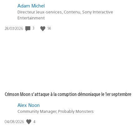
Adam Michel
Directeur Jeux-services, Contenu, Sony Interactive
Entertainment
3
14
Date
28/07/2026
de
publication
:
Crimson Moon s’attaque à la corruption démoniaque le 1er septembre
Alex Noon
Community Manager, Probably Monsters
4
Date
04/08/2026
de
publication
: