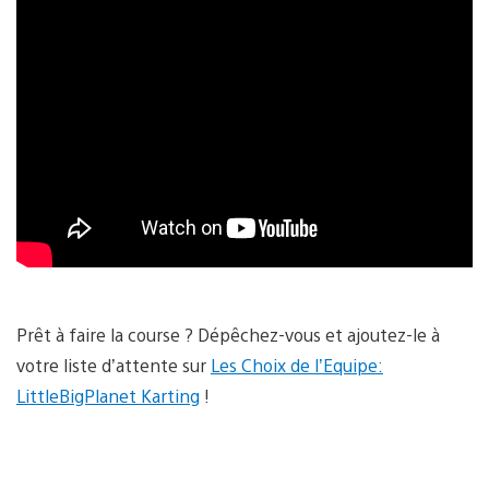
Prêt à faire la course ? Dépêchez-vous et ajoutez-le à
votre liste d’attente sur
Les Choix de l’Equipe:
LittleBigPlanet Karting
!