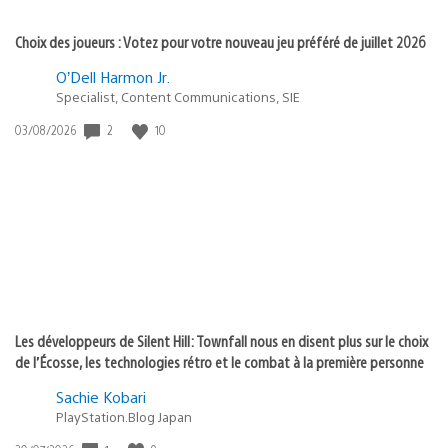
Choix des joueurs : Votez pour votre nouveau jeu préféré de juillet 2026
O’Dell Harmon Jr.
Specialist, Content Communications, SIE
2
10
Date
03/08/2026
de
publication
:
Les développeurs de Silent Hill: Townfall nous en disent plus sur le choix
de l’Écosse, les technologies rétro et le combat à la première personne
Sachie Kobari
PlayStation.Blog Japan