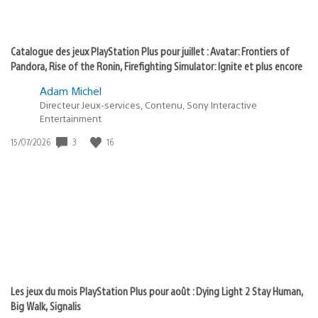
Catalogue des jeux PlayStation Plus pour juillet : Avatar: Frontiers of
Pandora, Rise of the Ronin, Firefighting Simulator: Ignite et plus encore
Adam Michel
Directeur Jeux-services, Contenu, Sony Interactive
Entertainment
3
16
Date
15/07/2026
de
publication
:
Les jeux du mois PlayStation Plus pour août : Dying Light 2 Stay Human,
Big Walk, Signalis