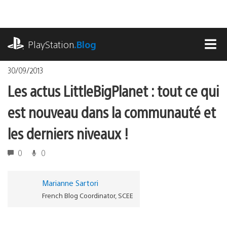
Accéder
au
contenu
playstation.com
PlayStation
.Blog
MEN
30/09/2013
Les actus LittleBigPlanet : tout ce qui
est nouveau dans la communauté et
les derniers niveaux !
0
0
Marianne Sartori
French Blog Coordinator, SCEE