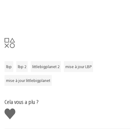
lbp
lbp 2
littlebigplanet 2
mise à jour LBP
mise à jour littlebigplanet
Cela vous a plu ?
J'aime