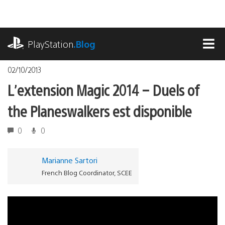
Accéder
au
contenu
playstation.com
PlayStation
.Blog
MEN
02/10/2013
L’extension Magic 2014 – Duels of
the Planeswalkers est disponible
0
0
Marianne Sartori
French Blog Coordinator, SCEE