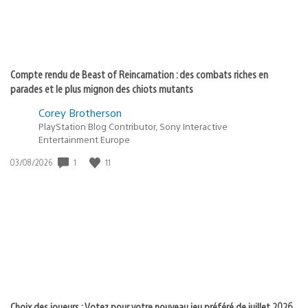
Compte rendu de Beast of Reincarnation : des combats riches en
parades et le plus mignon des chiots mutants
Corey Brotherson
PlayStation Blog Contributor, Sony Interactive
Entertainment Europe
1
11
Date
03/08/2026
de
publication
:
Choix des joueurs : Votez pour votre nouveau jeu préféré de juillet 2026