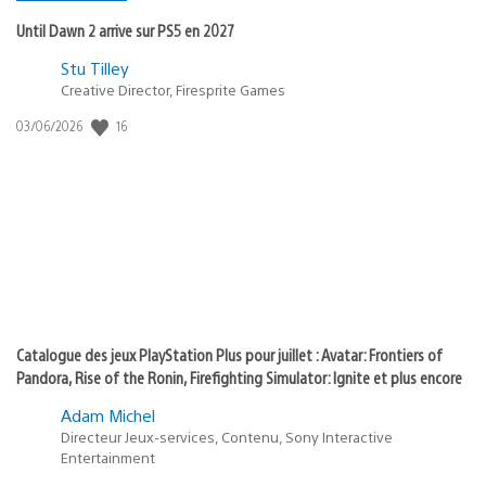
Until Dawn 2 arrive sur PS5 en 2027
Postée
Stu Tilley
Creative Director, Firesprite Games
dans
:
16
Date
03/06/2026
state
de
of
publication
:
play
Catalogue des jeux PlayStation Plus pour juillet : Avatar: Frontiers of
Pandora, Rise of the Ronin, Firefighting Simulator: Ignite et plus encore
Adam Michel
Directeur Jeux-services, Contenu, Sony Interactive
Entertainment