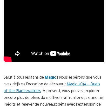
Salut à tous les fans de
Magic
! Nous espérons que vous
avez déjà eu l’occasion de découvrir
M
agic 2014 – Duels
of the Planeswalkers
. À présent, vous pouvez explorer
encore plus de plans du multivers, affronter des ennemis
inédits et relever de nouveaux défis avec l’extension de