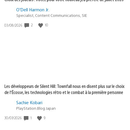
O’Dell Harmon Jr.
Specialist, Content Communications, SIE
2
10
Date
03/08/2026
de
publication
:
Les développeurs de Silent Hill: Townfall nous en disent plus sur le choix
de l’Écosse, les technologies rétro et le combat à la première personne
Sachie Kobari
PlayStation.Blog Japan
1
9
Date
30/07/2026
de
publication