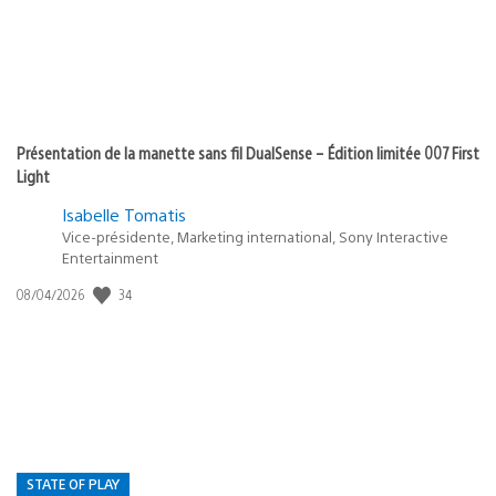
Présentation de la manette sans fil DualSense – Édition limitée 007 First
Light
Isabelle Tomatis
Vice-présidente, Marketing international, Sony Interactive
Entertainment
34
Date
08/04/2026
de
publication
:
STATE OF PLAY