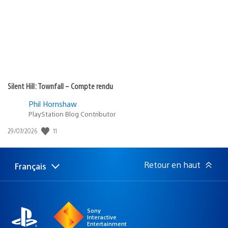
:
Silent Hill: Townfall – Compte rendu
Phil Hornshaw
PlayStation Blog Contributor
11
Date
29/07/2026
de
publication
:
Retour en haut
Français
Choisir
Région
une
actuelle
région
:
Sony
Interactive
Entertainment