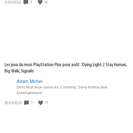
3
16
Date
15/07/2026
de
publication
:
Les jeux du mois PlayStation Plus pour août : Dying Light 2 Stay Human,
Big Walk, Signalis
Adam Michel
Directeur Jeux-services, Contenu, Sony Interactive
Entertainment
3
13
Date
28/07/2026
de
publication
: