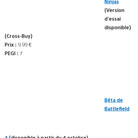
Ninjas
(Version
d’essai
disponible)
(Cross-Buy)
Prix :
9.99 €
PEGI :
7
Bêta de
Battlefield
4
(disponible à partir du 4 octobre)