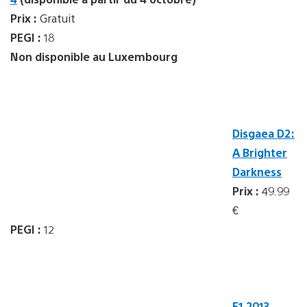
Prix :
Gratuit
PEGI :
18
Non disponible au Luxembourg
Disgaea D2:
A Brighter
Darkness
Prix :
49.99
€
PEGI :
12
F1 2013