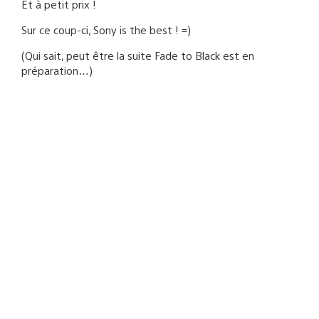
Et à petit prix !
Sur ce coup-ci, Sony is the best ! =)
(Qui sait, peut être la suite Fade to Black est en
préparation…)
BlackBelt3335
02/10/2013 à 19:12
Dommage que la version d’essai d’Atomic Ninjas ne soit
dispo que sur PS3. C’est le genre de petit jeu que
j’aimerais bien essayer sur Vita avant de me décider.
On n’espérait plus voir Flashback HD , même si je ne
compte pas le prendre. (Il serait assez mauvais à priori)