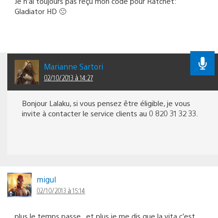
Je n’ai toujours pas reçu mon code pour Ratchet:
Gladiator HD 🙁
Marianne Sartori
02/10/2013 à 14:27
Bonjour Lalaku, si vous pensez être éligible, je vous
invite à contacter le service clients au 0 820 31 32 33.
migul
02/10/2013 à 15:14
plus le temps passe , et plus je me dis que la vita c’est