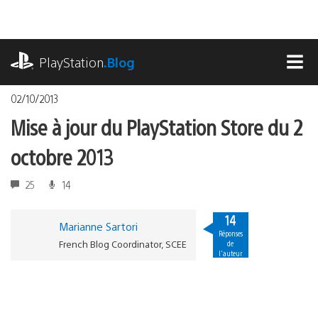
Accéder
au
contenu
playstation.com
PlayStation
.Blog
MEN
02/10/2013
Mise à jour du PlayStation Store du 2
octobre 2013
25
14
14
Marianne Sartori
Réponses
French Blog Coordinator, SCEE
de
l'auteur