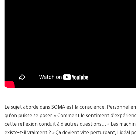
Le sujet abordé dans SOMA est la conscience. Personnelleme
qu’on puisse se poser. « Comment le sentiment d’expérience
cette réflexion conduit à d’autres questions… « Les machines
existe-t-il vraiment ? » Ça devient vite perturbant, l’idéal p