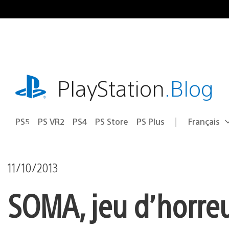
Accéder
au
contenu
playstation.com
PlayStation
.Blog
PS5
PS VR2
PS4
PS Store
PS Plus
Français
Choisir
Région
une
actuelle
région
:
11/10/2013
SOMA, jeu d’horreur