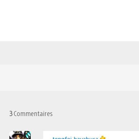
3
Commentaires
tengfei-hayabusa