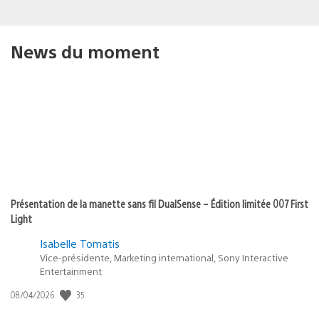
News du moment
Présentation de la manette sans fil DualSense – Édition limitée 007 First
Light
Isabelle Tomatis
Vice-présidente, Marketing international, Sony Interactive
Entertainment
35
Date
08/04/2026
de