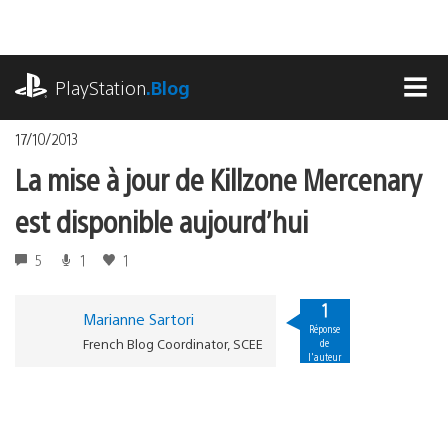
Accéder
au
contenu
playstation.com
PlayStation
.Blog
MEN
17/10/2013
La mise à jour de Killzone Mercenary
est disponible aujourd’hui
5
1
1
1
Marianne Sartori
Réponse
French Blog Coordinator, SCEE
de
l'auteur