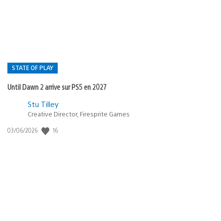
publication
:
STATE OF PLAY
Until Dawn 2 arrive sur PS5 en 2027
Postée
Stu Tilley
Creative Director, Firesprite Games
dans
:
16
Date
03/06/2026
state
de
of
publication
:
play