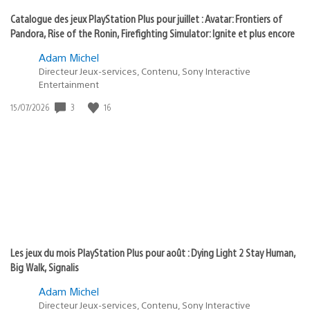
Catalogue des jeux PlayStation Plus pour juillet : Avatar: Frontiers of
Pandora, Rise of the Ronin, Firefighting Simulator: Ignite et plus encore
Adam Michel
Directeur Jeux-services, Contenu, Sony Interactive
Entertainment
3
16
Date
15/07/2026
de
publication
:
Les jeux du mois PlayStation Plus pour août : Dying Light 2 Stay Human,
Big Walk, Signalis
Adam Michel
Directeur Jeux-services, Contenu, Sony Interactive