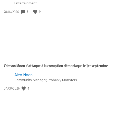
Entertainment
3
14
Date
28/07/2026
de
publication
:
Crimson Moon s’attaque à la corruption démoniaque le 1er septembre
Alex Noon
Community Manager, Probably Monsters
4
Date
04/08/2026
de
publication
: