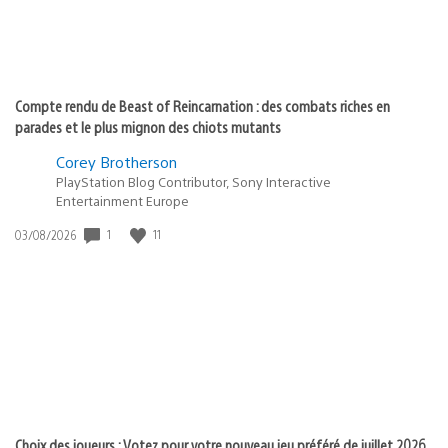
Compte rendu de Beast of Reincarnation : des combats riches en
parades et le plus mignon des chiots mutants
Corey Brotherson
PlayStation Blog Contributor, Sony Interactive
Entertainment Europe
1
11
Date
03/08/2026
de
publication
:
Choix des joueurs : Votez pour votre nouveau jeu préféré de juillet 2026