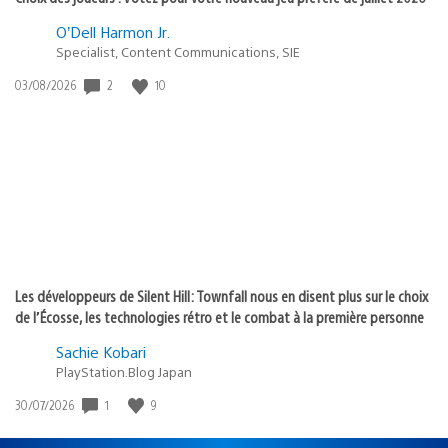
O’Dell Harmon Jr.
Specialist, Content Communications, SIE
2
10
Date
03/08/2026
de
publication
:
Les développeurs de Silent Hill: Townfall nous en disent plus sur le choix
de l’Écosse, les technologies rétro et le combat à la première personne
Sachie Kobari
PlayStation.Blog Japan
1
9
Date
30/07/2026
de
publication