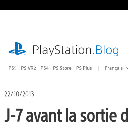
Accéder
au
contenu
playstation.com
PlayStation
.Blog
PS5
PS VR2
PS4
PS Store
PS Plus
Français
Choisir
Région
une
actuelle
région
:
22/10/2013
J-7 avant la sortie 