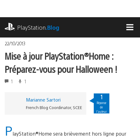
Accéder
au
contenu
playstation.com
PlayStation
.Blog
MEN
22/10/2013
Mise à jour PlayStation®Home :
Préparez-vous pour Halloween !
1
1
1
Marianne Sartori
Réponse
French Blog Coordinator, SCEE
de
l'auteur
P
layStation®Home sera brièvement hors ligne pour