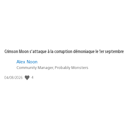
:
Crimson Moon s’attaque à la corruption démoniaque le 1er septembre
Alex Noon
Community Manager, Probably Monsters
4
Date
04/08/2026
de
publication
: