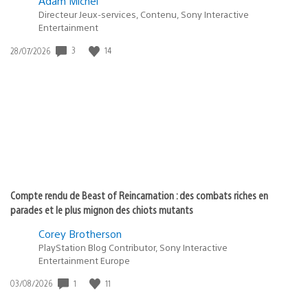
Adam Michel
Directeur Jeux-services, Contenu, Sony Interactive
Entertainment
3
14
Date
28/07/2026
de
publication
:
Compte rendu de Beast of Reincarnation : des combats riches en
parades et le plus mignon des chiots mutants
Corey Brotherson
PlayStation Blog Contributor, Sony Interactive
Entertainment Europe
1
11
Date
03/08/2026
de
publication