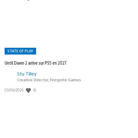
de
publication
:
STATE OF PLAY
Until Dawn 2 arrive sur PS5 en 2027
Postée
Stu Tilley
Creative Director, Firesprite Games
dans
:
16
Date
03/06/2026
state
de
of
publication
:
play