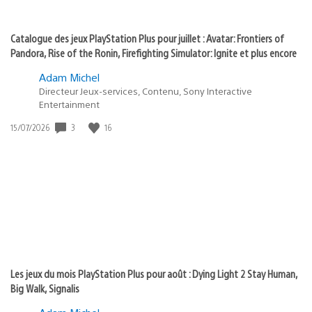
Catalogue des jeux PlayStation Plus pour juillet : Avatar: Frontiers of
Pandora, Rise of the Ronin, Firefighting Simulator: Ignite et plus encore
Adam Michel
Directeur Jeux-services, Contenu, Sony Interactive
Entertainment
3
16
Date
15/07/2026
de
publication
:
Les jeux du mois PlayStation Plus pour août : Dying Light 2 Stay Human,
Big Walk, Signalis