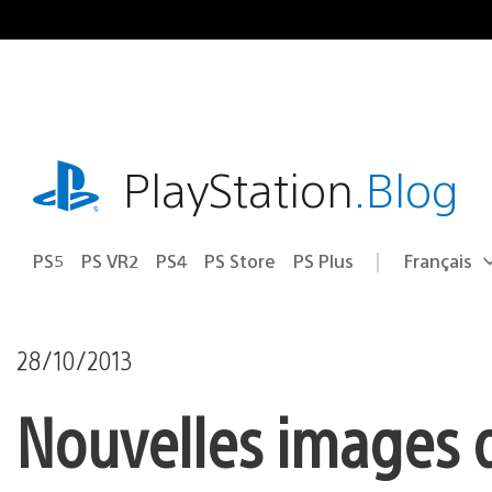
Accéder
au
contenu
playstation.com
PlayStation
.Blog
PS5
PS VR2
PS4
PS Store
PS Plus
Français
Choisir
Région
une
actuelle
région
:
28/10/2013
Nouvelles images d