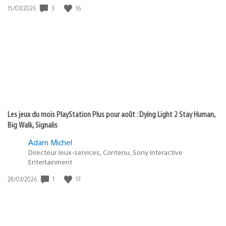
3
16
Date
15/07/2026
de
publication
:
Les jeux du mois PlayStation Plus pour août : Dying Light 2 Stay Human,
Big Walk, Signalis
Adam Michel
Directeur Jeux-services, Contenu, Sony Interactive
Entertainment
1
13
Date
28/07/2026
de
publication
: