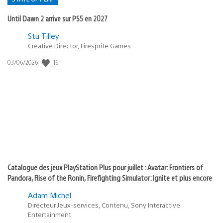
Until Dawn 2 arrive sur PS5 en 2027
Postée
Stu Tilley
Creative Director, Firesprite Games
dans
:
16
Date
03/06/2026
state
de
of
publication
:
play
Catalogue des jeux PlayStation Plus pour juillet : Avatar: Frontiers of
Pandora, Rise of the Ronin, Firefighting Simulator: Ignite et plus encore
Adam Michel
Directeur Jeux-services, Contenu, Sony Interactive
Entertainment