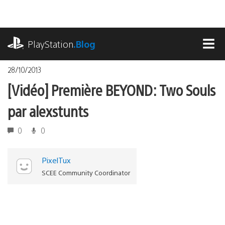
Accéder
au
contenu
playstation.com
PlayStation
.Blog
MEN
28/10/2013
[Vidéo] Première BEYOND: Two Souls
par alexstunts
0
0
PixelTux
SCEE Community Coordinator