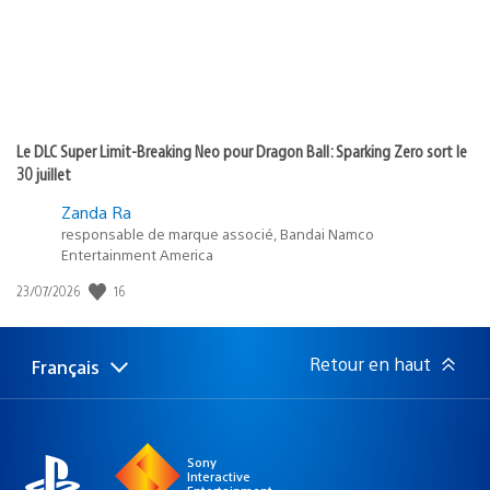
Le DLC Super Limit-Breaking Neo pour Dragon Ball: Sparking Zero sort le
30 juillet
Zanda Ra
responsable de marque associé, Bandai Namco
Entertainment America
16
Date
23/07/2026
de
publication
:
Retour en haut
Français
Choisir
Région
une
actuelle
région
:
Sony
Interactive