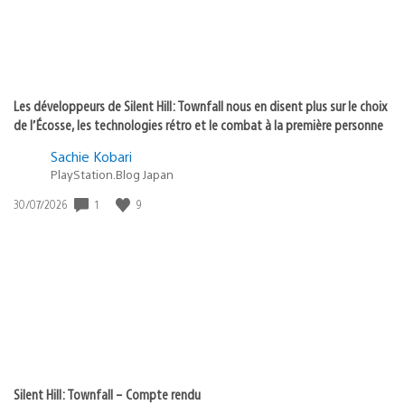
Les développeurs de Silent Hill: Townfall nous en disent plus sur le choix
de l’Écosse, les technologies rétro et le combat à la première personne
Sachie Kobari
PlayStation.Blog Japan
1
9
Date
30/07/2026
de
publication
:
Silent Hill: Townfall – Compte rendu