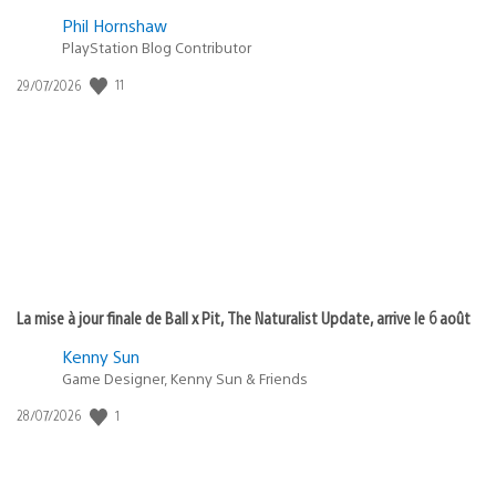
Phil Hornshaw
PlayStation Blog Contributor
11
Date
29/07/2026
de
publication
:
La mise à jour finale de Ball x Pit, The Naturalist Update, arrive le 6 août
Kenny Sun
Game Designer, Kenny Sun & Friends
1
Date
28/07/2026
de
publication
: