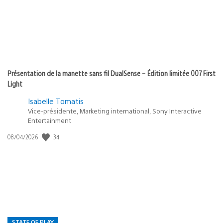
Présentation de la manette sans fil DualSense – Édition limitée 007 First
Light
Isabelle Tomatis
Vice-présidente, Marketing international, Sony Interactive
Entertainment
34
Date
08/04/2026
de
publication
:
STATE OF PLAY