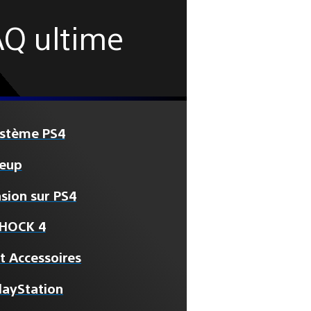
AQ ultime
ystème PS4
neup
asion sur PS4
HOCK 4
t Accessoires
layStation