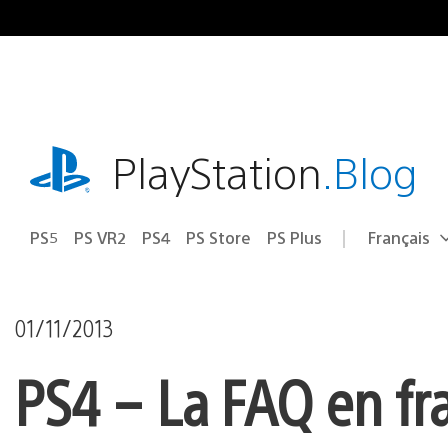
Accéder
au
contenu
playstation.com
PlayStation
.Blog
PS5
PS VR2
PS4
PS Store
PS Plus
Français
Choisir
Région
une
actuelle
région
:
01/11/2013
PS4 – La FAQ en fr