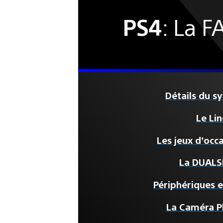
PS4
: La F
Détails du s
Le Li
Les jeux d’occ
La DUALS
Périphériques e
La Caméra P