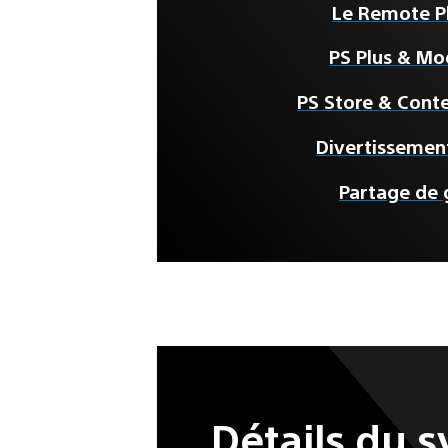
Le Remote Pl
PS Plus & Mo
PS Store & Cont
Divertissemen
Partage de
Détails du 