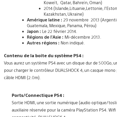
Koweït, Qatar, Bahreïn, Oman)
2014 (Islande,Lituanie,Lettonie, l’Esto
Kazakhstan, Ukraine)
Amérique latine :
29 novembre 2013 (Argentine,
Guatemala, Mexique, Panama, Pérou)
Japon :
Le 22 février 2014.
Régions de l’Asie :
Mi-décembre 2013.
Autres régions :
Non indiqué.
Contenu de la boite du système PS4 :
Vous aurez un système PS4 avec un disque dur de 500Go, u
pour charger le contrôleur DUALSHOCK 4, un casque mono pou
câble HDMI (2.0m).
Ports/Connectique PS4 :
Sortie HDMI, une sortie numérique (audio optique/tosl
auxiliaire réservée pour la caméra PlayStation PS4. Wif