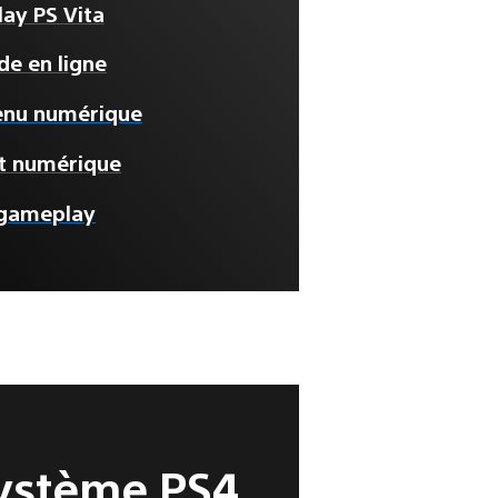
ay PS Vita
de en ligne
enu numérique
t numérique
 gameplay
système PS4