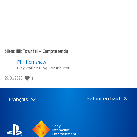
:
Silent Hill: Townfall – Compte rendu
Phil Hornshaw
PlayStation Blog Contributor
11
Date
29/07/2026
de
publication
:
Retour en haut
Français
Choisir
Région
une
actuelle
région
:
Sony
Interactive
Entertainment