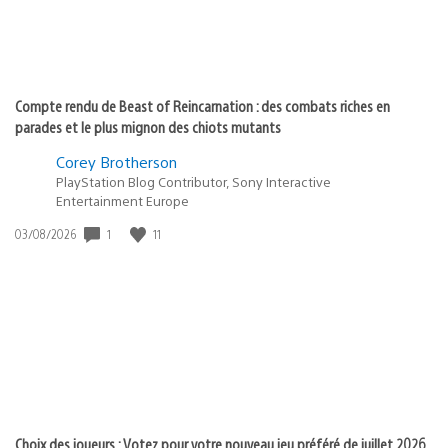
Compte rendu de Beast of Reincarnation : des combats riches en
parades et le plus mignon des chiots mutants
Corey Brotherson
PlayStation Blog Contributor, Sony Interactive
Entertainment Europe
1
11
Date
03/08/2026
de
publication
:
Choix des joueurs : Votez pour votre nouveau jeu préféré de juillet 2026