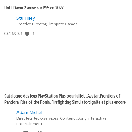
Until Dawn 2 arrive sur PS5 en 2027
Postée
Stu Tilley
Creative Director, Firesprite Games
dans
:
16
Date
03/06/2026
state
de
of
publication
:
play
Catalogue des jeux PlayStation Plus pour juillet : Avatar: Frontiers of
Pandora, Rise of the Ronin, Firefighting Simulator: Ignite et plus encore
Adam Michel
Directeur Jeux-services, Contenu, Sony Interactive
Entertainment