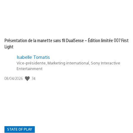
Présentation de la manette sans fil DualSense – Édition limitée 007 First
Light
Isabelle Tomatis
Vice-présidente, Marketing international, Sony Interactive
Entertainment
34
Date
08/04/2026
de
publication
:
STATE OF PLAY