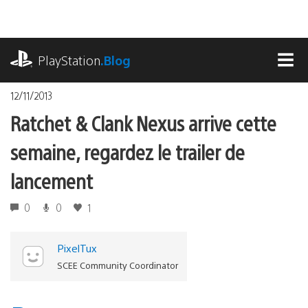
Accéder
au
contenu
playstation.com
PlayStation
.Blog
MEN
12/11/2013
Ratchet & Clank Nexus arrive cette
semaine, regardez le trailer de
lancement
0
0
1
PixelTux
SCEE Community Coordinator