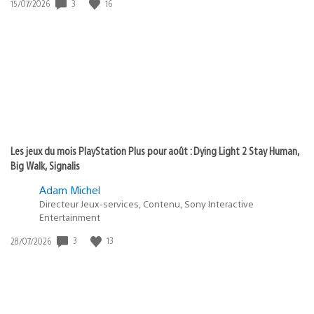
3
16
Date
15/07/2026
de
publication
:
Les jeux du mois PlayStation Plus pour août : Dying Light 2 Stay Human,
Big Walk, Signalis
Adam Michel
Directeur Jeux-services, Contenu, Sony Interactive
Entertainment
3
13
Date
28/07/2026
de
publication
: