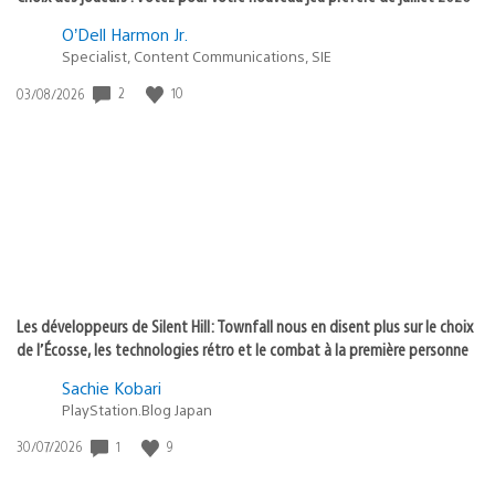
O’Dell Harmon Jr.
Specialist, Content Communications, SIE
2
10
Date
03/08/2026
de
publication
:
Les développeurs de Silent Hill: Townfall nous en disent plus sur le choix
de l’Écosse, les technologies rétro et le combat à la première personne
Sachie Kobari
PlayStation.Blog Japan
1
9
Date
30/07/2026
de
publication