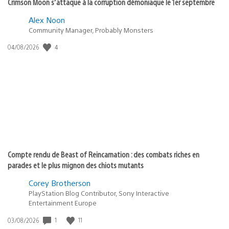
Crimson Moon s’attaque à la corruption démoniaque le 1er septembre
Alex Noon
Community Manager, Probably Monsters
4
Date
04/08/2026
de
publication
:
Compte rendu de Beast of Reincarnation : des combats riches en
parades et le plus mignon des chiots mutants
Corey Brotherson
PlayStation Blog Contributor, Sony Interactive
Entertainment Europe
1
11
Date
03/08/2026