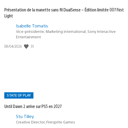
Présentation de la manette sans fil DualSense – Édition limitée 007 First
Light
Isabelle Tomatis
Vice-présidente, Marketing international, Sony Interactive
Entertainment
35
Date
08/04/2026
de
publication
:
STATE OF PLAY
Until Dawn 2 arrive sur PS5 en 2027
Postée
Stu Tilley
Creative Director, Firesprite Games
dans