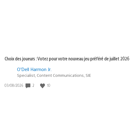
de
publication
:
Choix des joueurs : Votez pour votre nouveau jeu préféré de juillet 2026
O’Dell Harmon Jr.
Specialist, Content Communications, SIE
2
10
Date
03/08/2026
de
publication
: