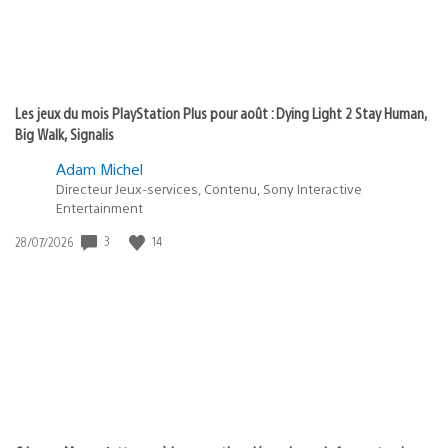
Les jeux du mois PlayStation Plus pour août : Dying Light 2 Stay Human,
Big Walk, Signalis
Adam Michel
Directeur Jeux-services, Contenu, Sony Interactive
Entertainment
3
14
Date
28/07/2026
de
publication
: