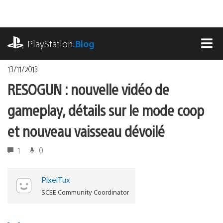
Accéder
au
contenu
playstation.com
PlayStation
.Blog
MEN
13/11/2013
RESOGUN : nouvelle vidéo de
gameplay, détails sur le mode coop
et nouveau vaisseau dévoilé
1
0
PixelTux
SCEE Community Coordinator