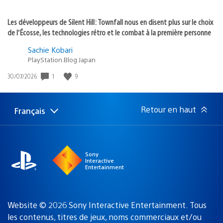
Les développeurs de Silent Hill: Townfall nous en disent plus sur le choix
de l’Écosse, les technologies rétro et le combat à la première personne
Sachie Kobari
PlayStation.Blog Japan
1
9
Date
30/07/2026
de
publication
:
Retour en haut
Français
Choisir
Région
une
actuelle
région
:
Sony
Interactive
Entertainment
Website © 2026 Sony Interactive Entertainment. Tous
les contenus, titres de jeux, noms commerciaux et/ou