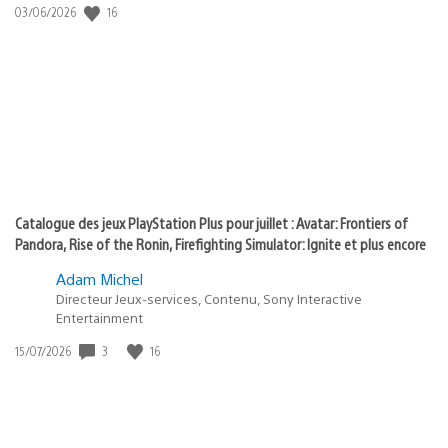
:
16
Date
03/06/2026
state
de
of
publication
:
play
Catalogue des jeux PlayStation Plus pour juillet : Avatar: Frontiers of
Pandora, Rise of the Ronin, Firefighting Simulator: Ignite et plus encore
Adam Michel
Directeur Jeux-services, Contenu, Sony Interactive
Entertainment
3
16
Date
15/07/2026
de
publication
: