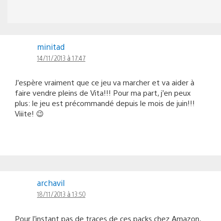
minitad
14/11/2013 à 17:47
J’espère vraiment que ce jeu va marcher et va aider à
faire vendre pleins de Vita!!! Pour ma part, j’en peux
plus: le jeu est précommandé depuis le mois de juin!!!
Viiite! 😉
archavil
18/11/2013 à 13:50
Pour l’instant pas de traces de ces packs chez Amazon,