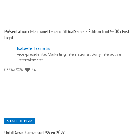
Présentation de la manette sans fil DualSense – Édition limitée 007 First
Light
Isabelle Tomatis
Vice-présidente, Marketing international, Sony Interactive
Entertainment
34
Date
08/04/2026
de
publication
:
STATE OF PLAY
Until Dawn 2 arrive sur PS5 en 2027