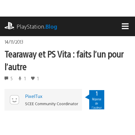
Accéder
au
contenu
playstation.com
PlayStation
.Blog
MEN
14/11/2013
Tearaway et PS Vita : faits l’un pour
l’autre
5
1
1
1
PixelTux
Réponse
SCEE Community Coordinator
de
l'auteur