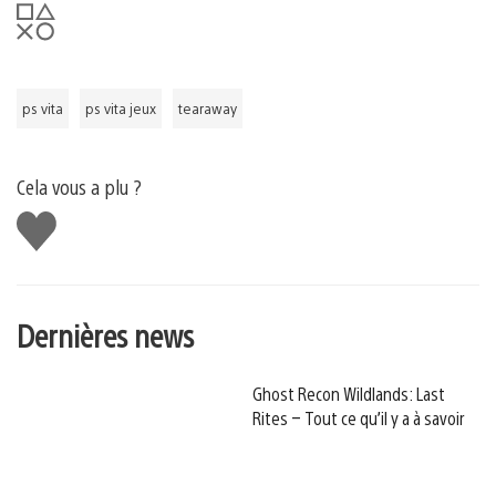
ps vita
ps vita jeux
tearaway
Cela vous a plu ?
J'aime
Dernières news
Ghost Recon Wildlands: Last
Rites – Tout ce qu’il y a à savoir