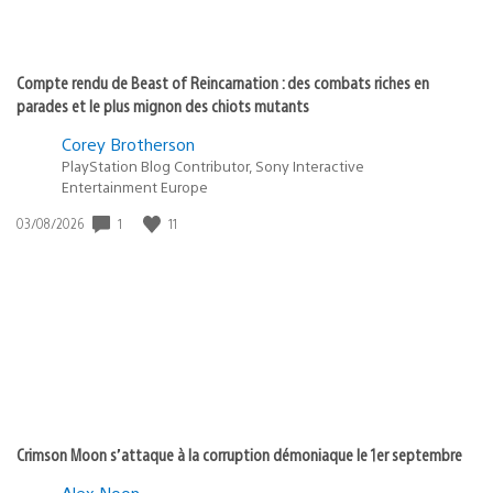
Compte rendu de Beast of Reincarnation : des combats riches en
parades et le plus mignon des chiots mutants
Corey Brotherson
PlayStation Blog Contributor, Sony Interactive
Entertainment Europe
1
11
Date
03/08/2026
de
publication
:
Crimson Moon s’attaque à la corruption démoniaque le 1er septembre
Alex Noon