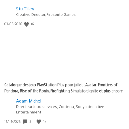
Postée
Stu Tilley
Creative Director, Firesprite Games
dans
:
16
Date
03/06/2026
state
de
of
publication
:
play
Catalogue des jeux PlayStation Plus pour juillet : Avatar: Frontiers of
Pandora, Rise of the Ronin, Firefighting Simulator: Ignite et plus encore
Adam Michel
Directeur Jeux-services, Contenu, Sony Interactive
Entertainment
3
16
Date
15/07/2026
de