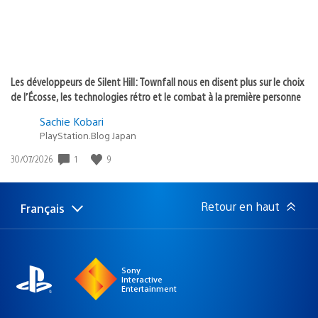
Les développeurs de Silent Hill: Townfall nous en disent plus sur le choix
de l’Écosse, les technologies rétro et le combat à la première personne
Sachie Kobari
PlayStation.Blog Japan
1
9
Date
30/07/2026
de
publication
:
Retour en haut
Français
Choisir
Région
une
actuelle
région
:
Sony
Interactive
Entertainment