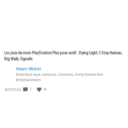
publication
:
Les jeux du mois PlayStation Plus pour août : Dying Light 2 Stay Human,
Big Walk, Signalis
Adam Michel
Directeur Jeux-services, Contenu, Sony Interactive
Entertainment
3
14
Date
28/07/2026
de
publication
: