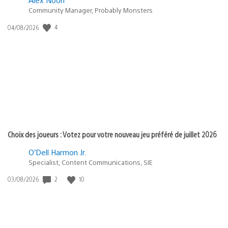
Community Manager, Probably Monsters
4
Date
04/08/2026
de
publication
:
Choix des joueurs : Votez pour votre nouveau jeu préféré de juillet 2026
O’Dell Harmon Jr.
Specialist, Content Communications, SIE
2
10
Date
03/08/2026
de
publication
: