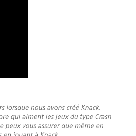
urs lorsque nous avons créé
Knack
.
ore qui aiment les jeux du type Crash
 je peux vous assurer que même en
as en jouant à
Knack
.