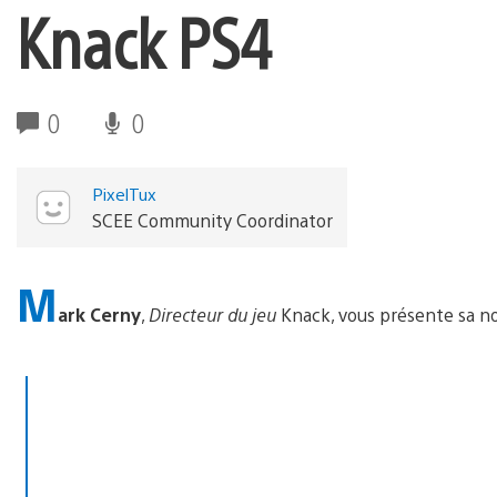
Knack PS4
0
0
PixelTux
SCEE Community Coordinator
M
ark Cerny
,
Directeur du jeu
Knack, vous présente sa n