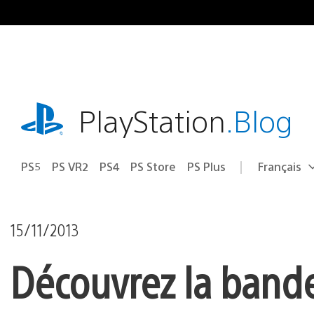
Accéder
au
contenu
playstation.com
PlayStation
.Blog
PS5
PS VR2
PS4
PS Store
PS Plus
Français
Choisir
Région
une
actuelle
région
:
15/11/2013
Découvrez la band