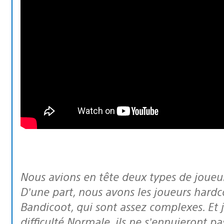
Nous avions en tête deux types de joue
D’une part, nous avons les joueurs hardc
Bandicoot, qui sont assez complexes. Et
difficulté Normale, ils ne s’ennuieront p