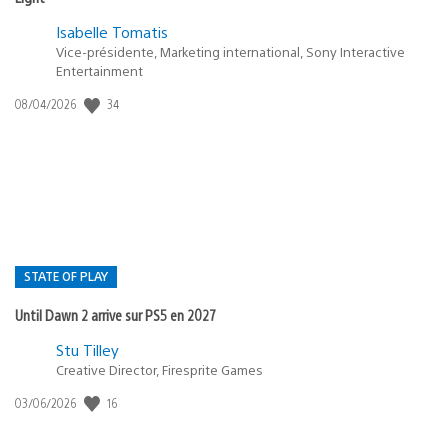
Isabelle Tomatis
Vice-présidente, Marketing international, Sony Interactive
Entertainment
34
Date
08/04/2026
de
publication
:
STATE OF PLAY
Until Dawn 2 arrive sur PS5 en 2027
Postée
Stu Tilley
Creative Director, Firesprite Games
dans
:
16
Date
03/06/2026
state
de
of
publication