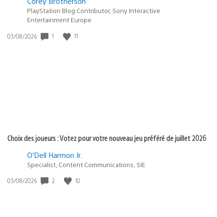
Corey Brotherson
PlayStation Blog Contributor, Sony Interactive
Entertainment Europe
1
11
Date
03/08/2026
de
publication
:
Choix des joueurs : Votez pour votre nouveau jeu préféré de juillet 2026
O’Dell Harmon Jr.
Specialist, Content Communications, SIE
2
10
Date
03/08/2026
de
publication
: