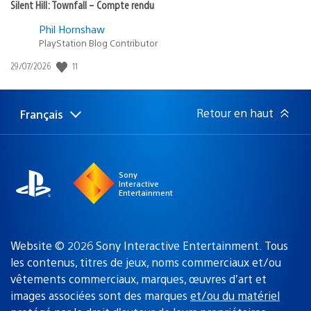
Silent Hill: Townfall – Compte rendu
Phil Hornshaw
PlayStation Blog Contributor
11
Date
29/07/2026
de
publication
:
Retour en haut
Français
Choisir
Région
une
actuelle
région
:
Sony
Interactive
Entertainment
Website © 2026 Sony Interactive Entertainment. Tous
les contenus, titres de jeux, noms commerciaux et/ou
vêtements commerciaux, marques, œuvres d’art et
images associées sont des marques
et/ou du matériel