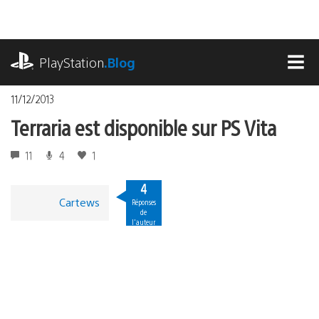
Accéder
au
contenu
playstation.com
PlayStation
.Blog
MEN
11/12/2013
Terraria est disponible sur PS Vita
11
4
1
4
Cartews
Réponses
de
l'auteur