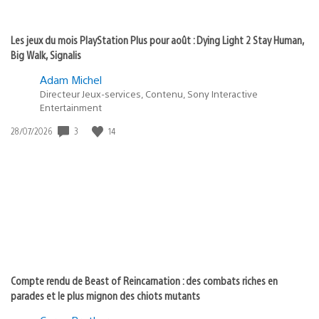
Les jeux du mois PlayStation Plus pour août : Dying Light 2 Stay Human,
Big Walk, Signalis
Adam Michel
Directeur Jeux-services, Contenu, Sony Interactive
Entertainment
3
14
Date
28/07/2026
de
publication
:
Compte rendu de Beast of Reincarnation : des combats riches en
parades et le plus mignon des chiots mutants