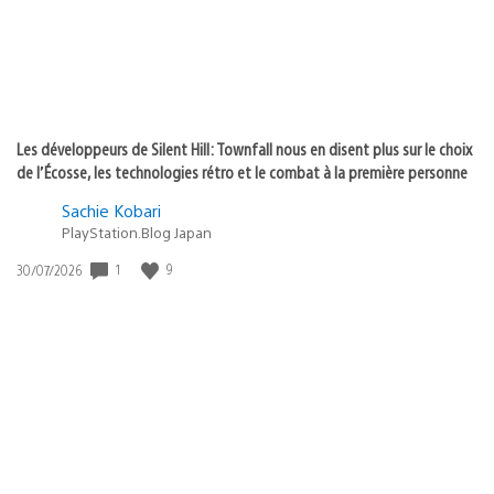
Les développeurs de Silent Hill: Townfall nous en disent plus sur le choix
de l’Écosse, les technologies rétro et le combat à la première personne
Sachie Kobari
PlayStation.Blog Japan
1
9
Date
30/07/2026
de
publication
: