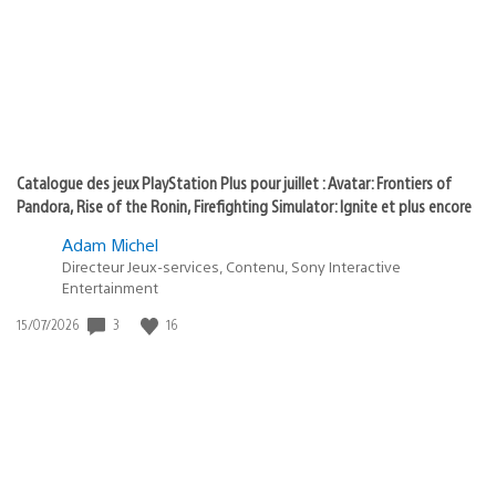
:
play
Catalogue des jeux PlayStation Plus pour juillet : Avatar: Frontiers of
Pandora, Rise of the Ronin, Firefighting Simulator: Ignite et plus encore
Adam Michel
Directeur Jeux-services, Contenu, Sony Interactive
Entertainment
3
16
Date
15/07/2026
de
publication
: