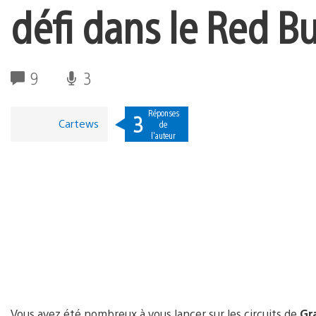
défi dans le Red Bu
9
3
Réponses
3
Cartews
de
l'auteur
Vous avez été nombreux à vous lancer sur les circuits de
Gr