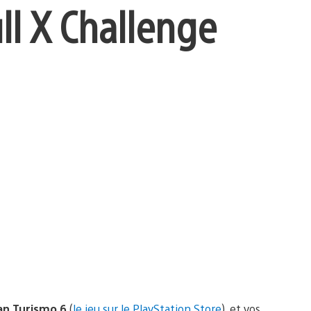
ll X Challenge
an Turismo 6
(
le jeu sur le PlayStation Store
), et vos