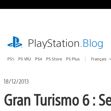
Accéder
au
contenu
playstation.com
PlayStation
.Blog
PS5
PS VR2
PS4
PS Store
PS Plus
Français
Choisir
Région
une
actuelle
région
:
18/12/2013
Gran Turismo 6 : S