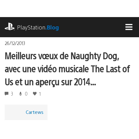
Accéder
au
contenu
playstation.com
PlayStation
.Blog
MEN
26/12/2013
Meilleurs vœux de Naughty Dog,
avec une vidéo musicale The Last of
Us et un aperçu sur 2014…
3
0
1
Cartews