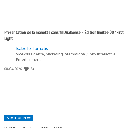
Présentation de la manette sans fil DualSense – Édition limitée 007 First
Light
Isabelle Tomatis
Vice-présidente, Marketing international, Sony Interactive
Entertainment
34
Date
08/04/2026
de
publication
:
STATE OF PLAY