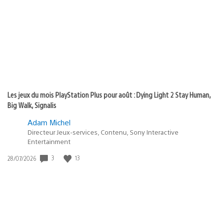
publication
:
Les jeux du mois PlayStation Plus pour août : Dying Light 2 Stay Human,
Big Walk, Signalis
Adam Michel
Directeur Jeux-services, Contenu, Sony Interactive
Entertainment
3
13
Date
28/07/2026
de
publication
: