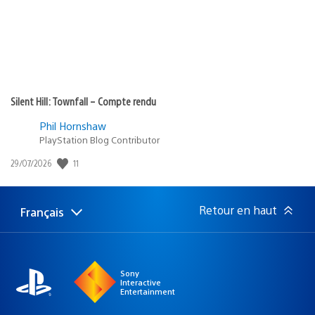
Silent Hill: Townfall – Compte rendu
Phil Hornshaw
PlayStation Blog Contributor
11
Date
29/07/2026
de
publication
:
Retour en haut
Français
Choisir
Région
une
actuelle
région
:
Sony
Interactive
Entertainment