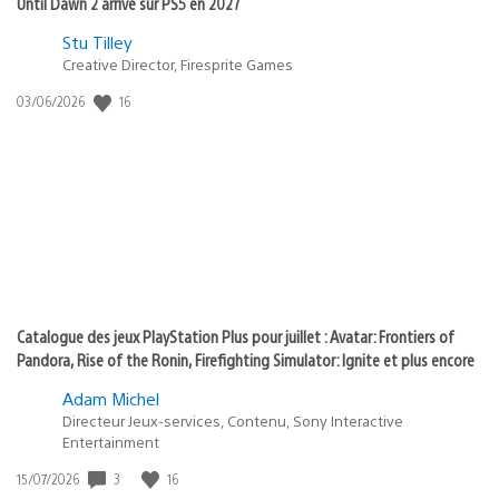
Until Dawn 2 arrive sur PS5 en 2027
Postée
Stu Tilley
Creative Director, Firesprite Games
dans
:
16
Date
03/06/2026
state
de
of
publication
:
play
Catalogue des jeux PlayStation Plus pour juillet : Avatar: Frontiers of
Pandora, Rise of the Ronin, Firefighting Simulator: Ignite et plus encore
Adam Michel
Directeur Jeux-services, Contenu, Sony Interactive
Entertainment
3
16
Date
15/07/2026
de