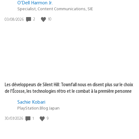
O’Dell Harmon Jr.
Specialist, Content Communications, SIE
2
10
Date
03/08/2026
de
publication
:
Les développeurs de Silent Hill: Townfall nous en disent plus sur le choix
de l’Écosse, les technologies rétro et le combat à la première personne
Sachie Kobari
PlayStation.Blog Japan
1
9
Date
30/07/2026
de
publication
: