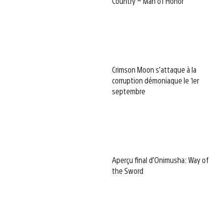
Country – Man of Honor
Crimson Moon s’attaque à la
corruption démoniaque le 1er
septembre
Aperçu final d’Onimusha: Way of
the Sword