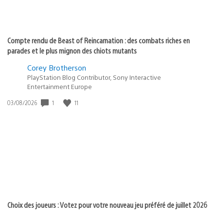
Compte rendu de Beast of Reincarnation : des combats riches en
parades et le plus mignon des chiots mutants
Corey Brotherson
PlayStation Blog Contributor, Sony Interactive
Entertainment Europe
1
11
Date
03/08/2026
de
publication
:
Choix des joueurs : Votez pour votre nouveau jeu préféré de juillet 2026