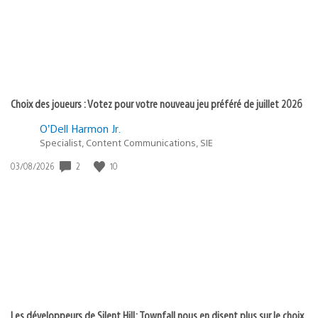
Choix des joueurs : Votez pour votre nouveau jeu préféré de juillet 2026
O’Dell Harmon Jr.
Specialist, Content Communications, SIE
2
10
Date
03/08/2026
de
publication
:
Les développeurs de Silent Hill: Townfall nous en disent plus sur le choix