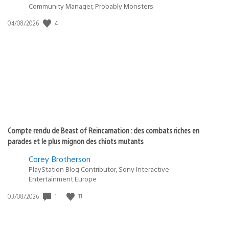
Community Manager, Probably Monsters
4
Date
04/08/2026
de
publication
:
Compte rendu de Beast of Reincarnation : des combats riches en
parades et le plus mignon des chiots mutants
Corey Brotherson
PlayStation Blog Contributor, Sony Interactive
Entertainment Europe
1
11
Date
03/08/2026
de
publication
: