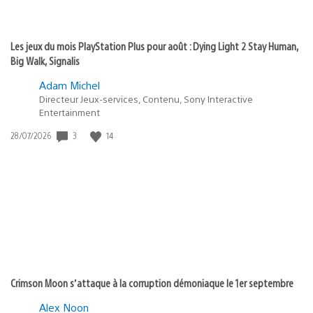
Les jeux du mois PlayStation Plus pour août : Dying Light 2 Stay Human,
Big Walk, Signalis
Adam Michel
Directeur Jeux-services, Contenu, Sony Interactive
Entertainment
3
14
Date
28/07/2026
de
publication
:
Crimson Moon s’attaque à la corruption démoniaque le 1er septembre
Alex Noon