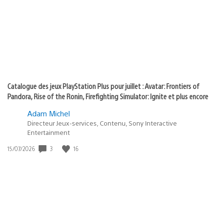
of
publication
:
play
Catalogue des jeux PlayStation Plus pour juillet : Avatar: Frontiers of
Pandora, Rise of the Ronin, Firefighting Simulator: Ignite et plus encore
Adam Michel
Directeur Jeux-services, Contenu, Sony Interactive
Entertainment
3
16
Date
15/07/2026
de
publication
: