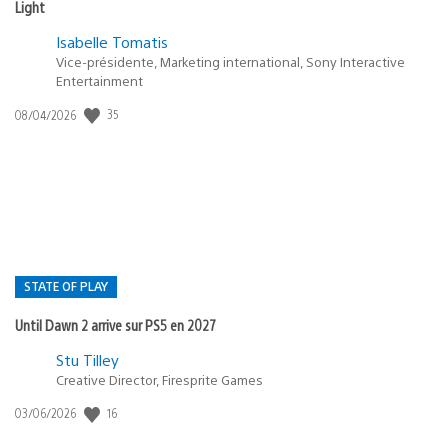
Light
Isabelle Tomatis
Vice-présidente, Marketing international, Sony Interactive
Entertainment
35
Date
08/04/2026
de
publication
:
STATE OF PLAY
Until Dawn 2 arrive sur PS5 en 2027
Postée
Stu Tilley
Creative Director, Firesprite Games
dans
:
16
Date
03/06/2026
state
de