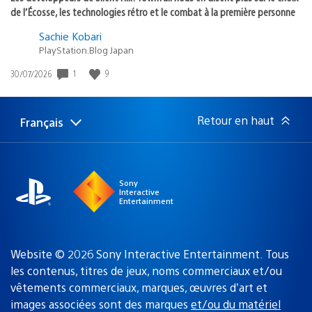
de l’Écosse, les technologies rétro et le combat à la première personne
Sachie Kobari
PlayStation.Blog Japan
1
9
Date
30/07/2026
de
publication
:
Retour en haut
Français
Choisir
Région
une
actuelle
région
:
Sony
Interactive
Entertainment
Website © 2026 Sony Interactive Entertainment. Tous
les contenus, titres de jeux, noms commerciaux et/ou
vêtements commerciaux, marques, œuvres d’art et
images associées sont des marques
et/ou du matériel