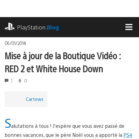
Accéder
au
contenu
playstation.com
PlayStation
.Blog
MEN
06/01/2014
Mise à jour de la Boutique Vidéo :
RED 2 et White House Down
1
0
Cartews
S
alutations à tous ! J’espère que vous avez passé de
bonnes vacances, que le père Noël vous a apporté la
PS4