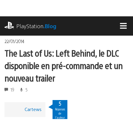
Accéder
au
contenu
playstation.com
PlayStation
.Blog
MEN
22/01/2014
The Last of Us: Left Behind, le DLC
disponible en pré-commande et un
nouveau trailer
19
5
5
Cartews
Réponses
de
l'auteur