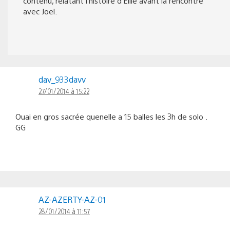
contenu, relatant l’histoire d’Ellie avant la rencontre
avec Joel.
dav_933davv
27/01/2014 à 15:22
Ouai en gros sacrée quenelle a 15 balles les 3h de solo .
GG
AZ-AZERTY-AZ-01
28/01/2014 à 11:57