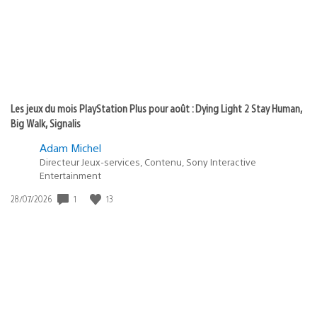
Les jeux du mois PlayStation Plus pour août : Dying Light 2 Stay Human,
Big Walk, Signalis
Adam Michel
Directeur Jeux-services, Contenu, Sony Interactive
Entertainment
1
13
Date
28/07/2026
de
publication
: