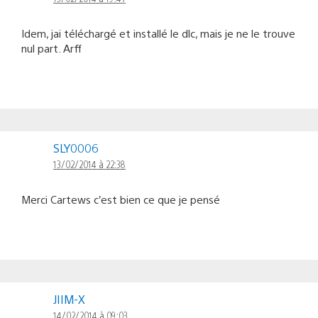
Idem, jai téléchargé et installé le dlc, mais je ne le trouve
nul part. Arff
SLY0006
13/02/2014 à 22:38
Merci Cartews c’est bien ce que je pensé
JIIM-X
14/02/2014 à 09:03