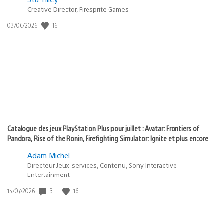
Creative Director, Firesprite Games
dans
:
16
Date
03/06/2026
state
de
of
publication
:
play
Catalogue des jeux PlayStation Plus pour juillet : Avatar: Frontiers of
Pandora, Rise of the Ronin, Firefighting Simulator: Ignite et plus encore
Adam Michel
Directeur Jeux-services, Contenu, Sony Interactive
Entertainment
3
16
Date
15/07/2026
de
publication
: