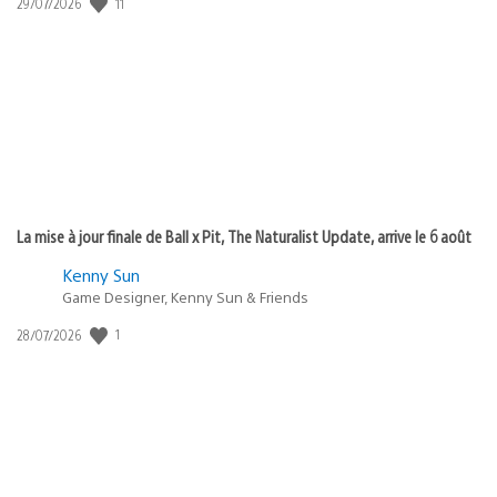
11
Date
29/07/2026
de
publication
:
La mise à jour finale de Ball x Pit, The Naturalist Update, arrive le 6 août
Kenny Sun
Game Designer, Kenny Sun & Friends
1
Date
28/07/2026
de
publication
: