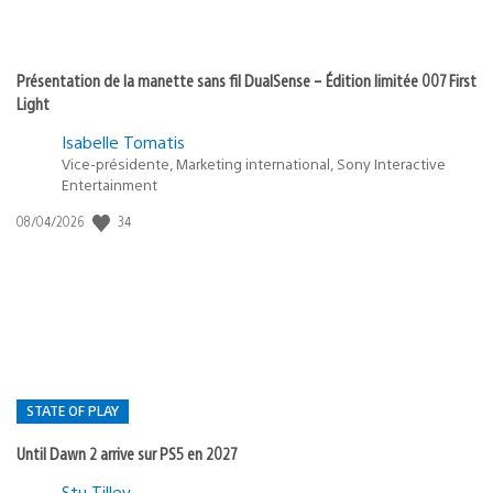
Présentation de la manette sans fil DualSense – Édition limitée 007 First
Light
Isabelle Tomatis
Vice-présidente, Marketing international, Sony Interactive
Entertainment
34
Date
08/04/2026
de
publication
:
STATE OF PLAY
Until Dawn 2 arrive sur PS5 en 2027
Postée
Stu Tilley