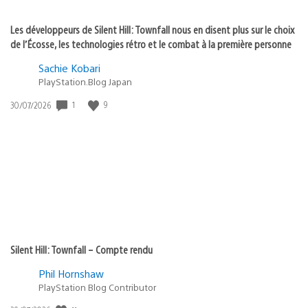
Les développeurs de Silent Hill: Townfall nous en disent plus sur le choix
de l’Écosse, les technologies rétro et le combat à la première personne
Sachie Kobari
PlayStation.Blog Japan
1
9
Date
30/07/2026
de
publication
:
Silent Hill: Townfall – Compte rendu
Phil Hornshaw
PlayStation Blog Contributor