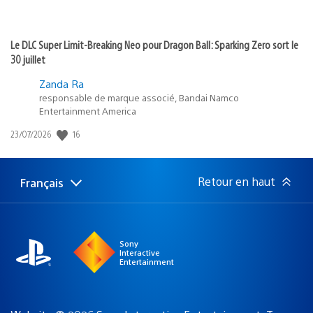
Le DLC Super Limit-Breaking Neo pour Dragon Ball: Sparking Zero sort le
30 juillet
Zanda Ra
responsable de marque associé, Bandai Namco
Entertainment America
16
Date
23/07/2026
de
publication
:
Retour en haut
Français
Choisir
Région
une
actuelle
région
:
Sony
Interactive
Entertainment