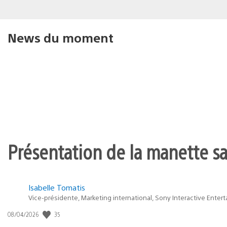
News du moment
Présentation de la manette san
Isabelle Tomatis
Vice-présidente, Marketing international, Sony Interactive Enter
35
Date
08/04/2026
de