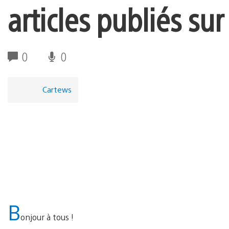
articles publiés sur
0
0
Cartews
B
onjour à tous !