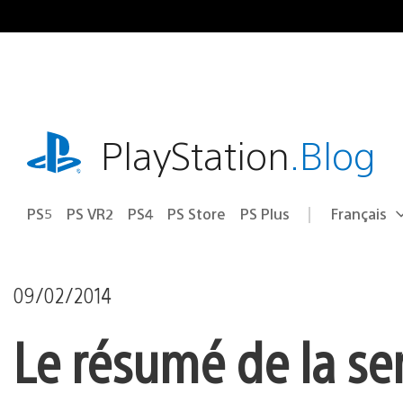
Accéder
au
contenu
playstation.com
PlayStation
.Blog
PS5
PS VR2
PS4
PS Store
PS Plus
Français
Choisir
Région
une
actuelle
région
:
09/02/2014
Le résumé de la se