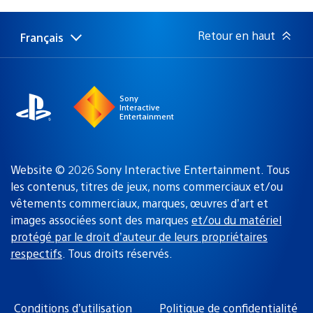
de
publication
:
Retour en haut
Français
Choisir
Région
une
actuelle
région
:
Sony
Interactive
Entertainment
Website © 2026 Sony Interactive Entertainment. Tous
les contenus, titres de jeux, noms commerciaux et/ou
vêtements commerciaux, marques, œuvres d’art et
images associées sont des marques
et/ou du matériel
protégé par le droit d’auteur de leurs propriétaires
respectifs
. Tous droits réservés.
Conditions d’utilisation
Politique de confidentialité