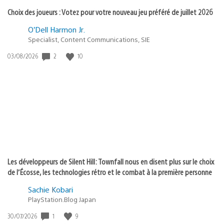
Choix des joueurs : Votez pour votre nouveau jeu préféré de juillet 2026
O’Dell Harmon Jr.
Specialist, Content Communications, SIE
2
10
Date
03/08/2026
de
publication
:
Les développeurs de Silent Hill: Townfall nous en disent plus sur le choix
de l’Écosse, les technologies rétro et le combat à la première personne
Sachie Kobari
PlayStation.Blog Japan
1
9
Date
30/07/2026