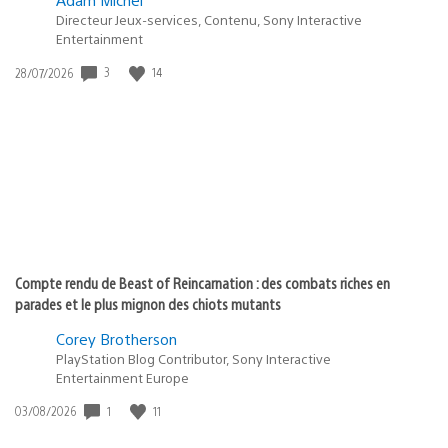
Directeur Jeux-services, Contenu, Sony Interactive
Entertainment
3
14
Date
28/07/2026
de
publication
:
Compte rendu de Beast of Reincarnation : des combats riches en
parades et le plus mignon des chiots mutants
Corey Brotherson
PlayStation Blog Contributor, Sony Interactive
Entertainment Europe
1
11
Date
03/08/2026
de
publication