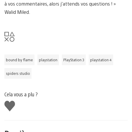
à vos commentaires, alors j’attends vos questions ! »
Walid Miled.
bound by flame
playstation
PlayStation 3
playstation 4
spiders studio
Cela vous a plu ?
J'aime