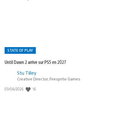
de
publication
:
STATE OF PLAY
Until Dawn 2 arrive sur PS5 en 2027
Postée
Stu Tilley
Creative Director, Firesprite Games
dans
:
16
Date
03/06/2026
state
de
of
publication
:
play