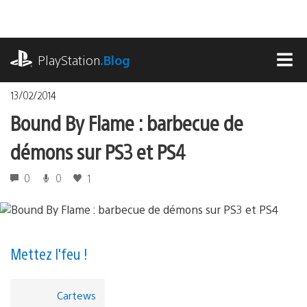
Accéder
au
contenu
playstation.com
PlayStation
.Blog
MEN
13/02/2014
Bound By Flame : barbecue de
démons sur PS3 et PS4
0
0
1
Mettez l'feu !
Cartews