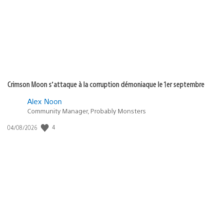
:
Crimson Moon s’attaque à la corruption démoniaque le 1er septembre
Alex Noon
Community Manager, Probably Monsters
4
Date
04/08/2026
de
publication
: