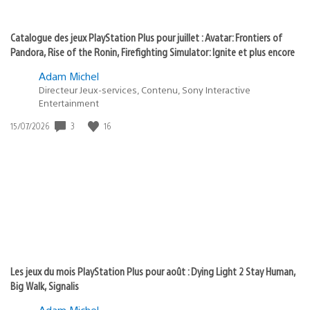
Catalogue des jeux PlayStation Plus pour juillet : Avatar: Frontiers of
Pandora, Rise of the Ronin, Firefighting Simulator: Ignite et plus encore
Adam Michel
Directeur Jeux-services, Contenu, Sony Interactive
Entertainment
3
16
Date
15/07/2026
de
publication
:
Les jeux du mois PlayStation Plus pour août : Dying Light 2 Stay Human,
Big Walk, Signalis
Adam Michel