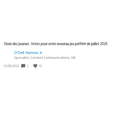
:
Choix des joueurs : Votez pour votre nouveau jeu préféré de juillet 2026
O’Dell Harmon Jr.
Specialist, Content Communications, SIE
2
10
Date
03/08/2026
de
publication
: