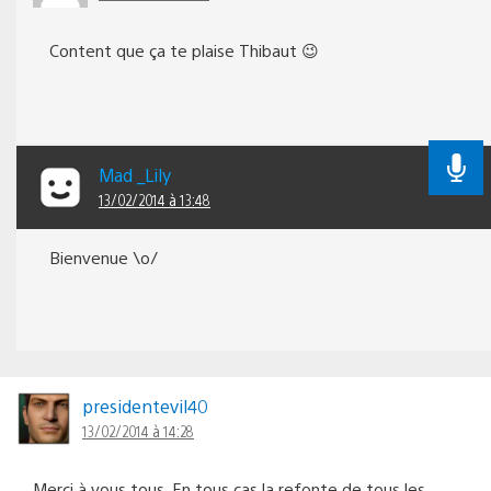
Content que ça te plaise Thibaut 😉
Mad _Lily
13/02/2014 à 13:48
Bienvenue \o/
presidentevil40
13/02/2014 à 14:28
Merci à vous tous. En tous cas la refonte de tous les