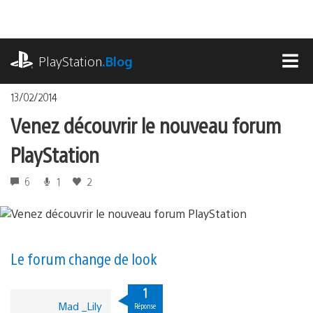
Accéder
au
contenu
playstation.com
PlayStation
.Blog
MEN
13/02/2014
Venez découvrir le nouveau forum
PlayStation
6
1
2
Le forum change de look
1
Mad _Lily
Réponse