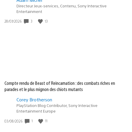
Directeur Jeux-services, Contenu, Sony Interactive
Entertainment
3
13
Date
28/07/2026
de
publication
:
Compte rendu de Beast of Reincarnation : des combats riches en
parades et le plus mignon des chiots mutants
Corey Brotherson
PlayStation Blog Contributor, Sony Interactive
Entertainment Europe
1
11
Date
03/08/2026
de
publication