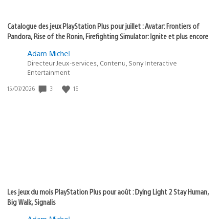
Catalogue des jeux PlayStation Plus pour juillet : Avatar: Frontiers of
Pandora, Rise of the Ronin, Firefighting Simulator: Ignite et plus encore
Adam Michel
Directeur Jeux-services, Contenu, Sony Interactive
Entertainment
3
16
Date
15/07/2026
de
publication
:
Les jeux du mois PlayStation Plus pour août : Dying Light 2 Stay Human,
Big Walk, Signalis
Adam Michel