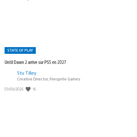
de
publication
:
STATE OF PLAY
Until Dawn 2 arrive sur PS5 en 2027
Postée
Stu Tilley
Creative Director, Firesprite Games
dans
:
16
Date
03/06/2026
state
de
of
publication
:
play