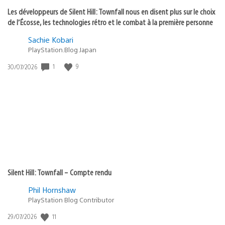
Les développeurs de Silent Hill: Townfall nous en disent plus sur le choix
de l’Écosse, les technologies rétro et le combat à la première personne
Sachie Kobari
PlayStation.Blog Japan
1
9
Date
30/07/2026
de
publication
:
Silent Hill: Townfall – Compte rendu
Phil Hornshaw
PlayStation Blog Contributor
11
Date
29/07/2026