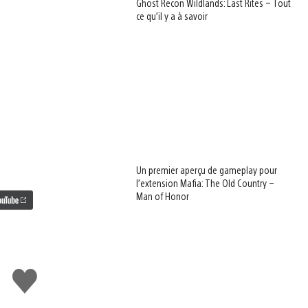
Ghost Recon Wildlands: Last Rites – Tout
ce qu’il y a à savoir
Un premier aperçu de gameplay pour
l’extension Mafia: The Old Country –
Man of Honor
J'aime