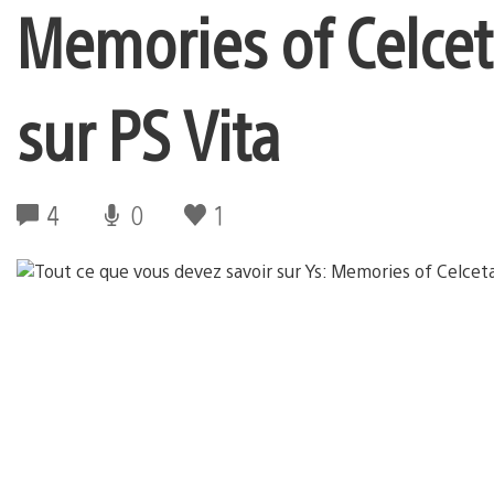
Memories of Celcet
sur PS Vita
4
0
1