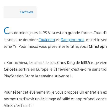
Cartews
C
es derniers jours la PS Vita est en grande forme. Tout d’a
la semaine dernière
Toukiden
et
Danganronpa
, et cette se
série Ys. Pour mieux vous présenter le titre, voici
Christoph
« Konnichiwa, les amis ! Je suis Chris King de
NISA
et je vie
Celceta
sortira en Europe le 21 février, c’est-à-dire dans troi
PlayStation Store la semaine suivante !
Pour fêter cet évènement, je vous propose un entretien ex
permettra d’avoir un éclairage détaillé et approfondi conc
Allez, c’est parti !