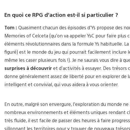
En quoi ce RPG d’action est-il si particulier ?
Tom :
Quasiment chacun des épisodes d’Ys propose des nou
Memories of Celceta (qu’on va appeler YsC pour faire plus c
éléments révolutionnaires dans la formule Ys habituelle. 
figuré) est le monde du jeu qui pourrait facilement inclure 
même les caser plusieurs fois !). Je ne saurais vous dire à q
surprises à découvrir
et d’activités à essayer. Des trésor
donne généralement assez de liberté pour en explorer de l
intelligent et convivial, qui vous aidera à vous orienter.
En outre, malgré son envergure, l’exploration du monde ne 
nombreux environnements et éléments uniques rendant cha
très fluide, il est facile de passer des heures à faire progre
sillonnant les territoires pour y trouver de nouveaux trésor