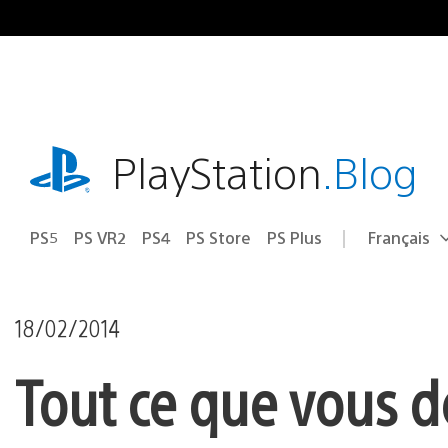
Accéder
au
contenu
playstation.com
PlayStation
.Blog
PS5
PS VR2
PS4
PS Store
PS Plus
Français
Choisir
Région
une
actuelle
région
:
18/02/2014
Tout ce que vous de