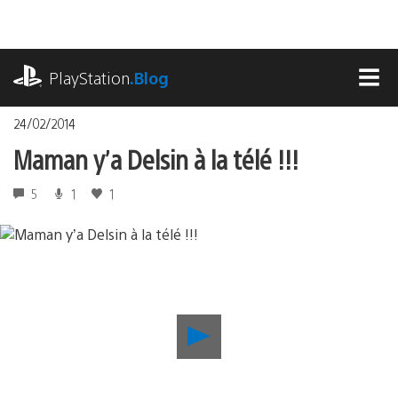
Accéder
au
contenu
playstation.com
PlayStation
.Blog
MEN
24/02/2014
Maman y’a Delsin à la télé !!!
5
1
1
Lancer
la
vidéo
Maman
y’a