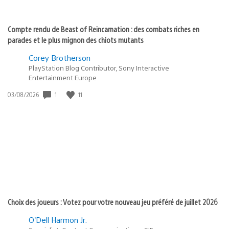
Compte rendu de Beast of Reincarnation : des combats riches en
parades et le plus mignon des chiots mutants
Corey Brotherson
PlayStation Blog Contributor, Sony Interactive
Entertainment Europe
1
11
Date
03/08/2026
de
publication
:
Choix des joueurs : Votez pour votre nouveau jeu préféré de juillet 2026
O’Dell Harmon Jr.