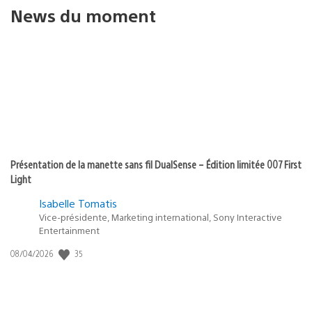
News du moment
Présentation de la manette sans fil DualSense – Édition limitée 007 First
Light
Isabelle Tomatis
Vice-présidente, Marketing international, Sony Interactive
Entertainment
35
Date
08/04/2026
de
publication
: