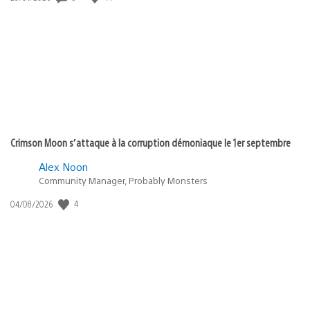
de
publication
:
Crimson Moon s’attaque à la corruption démoniaque le 1er septembre
Alex Noon
Community Manager, Probably Monsters
4
Date
04/08/2026
de
publication
: