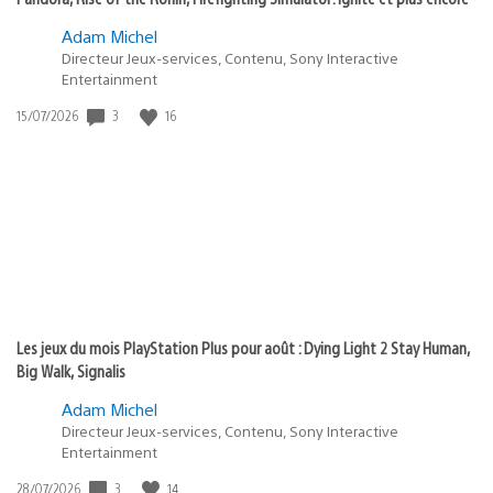
Adam Michel
Directeur Jeux-services, Contenu, Sony Interactive
Entertainment
3
16
Date
15/07/2026
de
publication
:
Les jeux du mois PlayStation Plus pour août : Dying Light 2 Stay Human,
Big Walk, Signalis
Adam Michel
Directeur Jeux-services, Contenu, Sony Interactive
Entertainment
3
14
Date
28/07/2026