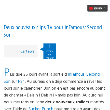
Delsin
à
la
télé
!!!
Deux nouveaux clips TV pour inFamous: Second
Son
1
Cartews
Réponse
de
l'auteur
P
lus que 26 jours avant la sortie d’
inFamous: Second
Son
sur
PS4
. Au bureau on a déjà commencé à rayer les
jours sur le calendrier. Bon on en est pas encore au point
de chanter « Delsin ! Delsin ! » mais pas loin. Aujourd’hui
nous mettons en ligne
deux nouveaux trailers
montés
avec l’aide de
Sucker Punch
pour mettre en avant des