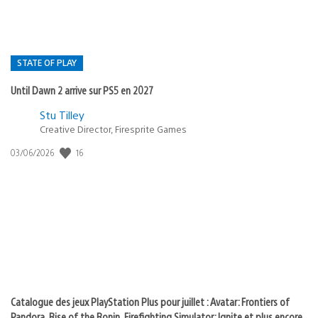
STATE OF PLAY
Until Dawn 2 arrive sur PS5 en 2027
Postée
Stu Tilley
Creative Director, Firesprite Games
dans
:
16
Date
03/06/2026
state
de
of
publication
:
play
Catalogue des jeux PlayStation Plus pour juillet : Avatar: Frontiers of
Pandora, Rise of the Ronin, Firefighting Simulator: Ignite et plus encore