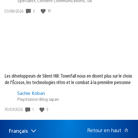
Specialist, Content Communications, SIE
2
10
Date
03/08/2026
de
publication
:
Les développeurs de Silent Hill: Townfall nous en disent plus sur le choix
de l’Écosse, les technologies rétro et le combat à la première personne
Sachie Kobari
PlayStation.Blog Japan
1
9
Date
30/07/2026
de
publication
:
Retour en haut
Français
Choisir
Région